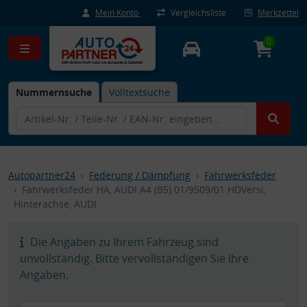
Mein Konto
Vergleichsliste
Merkzettel
0
Nummernsuche
Volltextsuche
Autopartner24
Federung / Dämpfung
Fahrwerksfeder
Fahrwerksfeder HA, AUDI A4 (B5) 01/9509/01 HDVersi,
Hinterachse, AUDI
Die Angaben zu Ihrem Fahrzeug sind
unvollständig. Bitte vervollständigen Sie Ihre
Angaben.