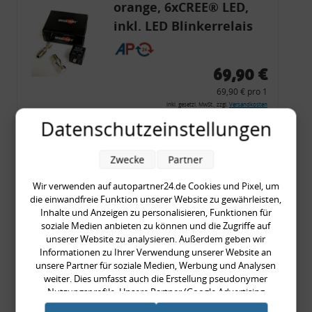
orange, 6xCREE® LED,
inkl. LED Blinkerrelais
CF 14
69,90 €
69,90 € pro 1
inkl. gesetzl. MwSt., zzgl.
Versandkosten
Datenschutzeinstellungen
Merkzettel
Zum Artikel
Zwecke
Partner
Wir verwenden auf autopartner24.de Cookies und Pixel, um
die einwandfreie Funktion unserer Website zu gewährleisten,
Rückleuchtenband mit
Inhalte und Anzeigen zu personalisieren, Funktionen für
soziale Medien anbieten zu können und die Zugriffe auf
Blinker, rot, US-Ecken,
unserer Website zu analysieren. Außerdem geben wir
Audi 80 Cabrio, Typ 89,
Informationen zu Ihrer Verwendung unserer Website an
unsere Partner für soziale Medien, Werbung und Analysen
OE-Nr.: 8G0945225 +
weiter. Dies umfasst auch die Erstellung pseudonymer
8G0945225C
Nutzungsprofile. Unsere Partner (Google Advertising
999,99 €
Products) führen diese Informationen möglicherweise mit