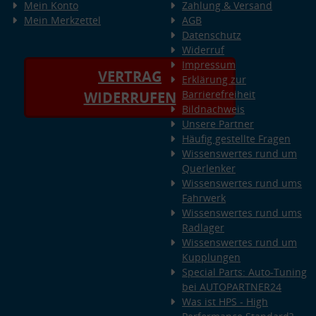
Mein Konto
Zahlung & Versand
Mein Merkzettel
AGB
Datenschutz
Widerruf
Impressum
VERTRAG
Erklärung zur
Barrierefreiheit
WIDERRUFEN
Bildnachweis
Unsere Partner
Häufig gestellte Fragen
Wissenswertes rund um
Querlenker
Wissenswertes rund ums
Fahrwerk
Wissenswertes rund ums
Radlager
Wissenswertes rund um
Kupplungen
Special Parts: Auto-Tuning
bei AUTOPARTNER24
Was ist HPS - High