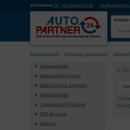
24/7-Hotline:
Tel.: +49 33844 67 91 80
Häufig gestellte 
Artikel-
Autopartner24
Federung / Dämpfung
Fahrwer
Abgasanlage
Die 
Abgasrückführung
Beleuchtung, Lampen
Bremsanlage
Sie h
Chemische Produkte
Kateg
EBC-Bremse
Elektrik