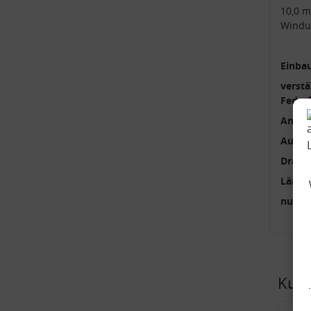
10,0 
Windu
Einbau
verstä
Feder
Anzah
Außen
Draht
Länge
nur p
Kund