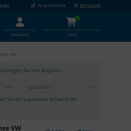
Vergleichsliste
Merkzettel
kaufen
0
Mein Konto
0,00 €
chse, VW
lständigen Sie Ihre Angaben.
hen Sie den passenden Artikel in der
hse VW