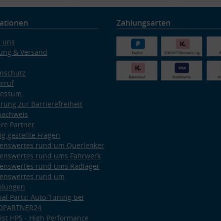
ationen
Zahlungsarten
 uns
ung & Versand
nschutz
rruf
ressum
ärung zur Barrierefreiheit
nachweis
re Partner
ig gestellte Fragen
enswertes rund um Querlenker
enswertes rund ums Fahrwerk
enswertes rund ums Radlager
enswertes rund um
plungen
ial Parts: Auto-Tuning bei
OPARTNER24
ist HPS - High Performance