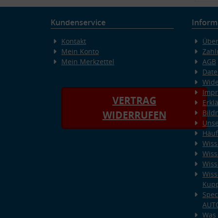
Kundenservice
Inform
Kontakt
Über
Mein Konto
Zahl
Mein Merkzettel
AGB
Date
Wide
Imp
VERTRAG
Erkl
Bild
WIDERRUFEN
Unse
Häuf
Wiss
Wiss
Wiss
Wiss
Kup
Spec
AUT
Was 