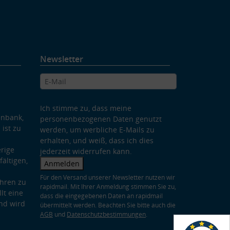
Newsletter
Ich stimme zu, dass meine
enbank,
personenbezogenen Daten genutzt
 ist zu
werden, um werbliche E-Mails zu
erhalten, und weiß, dass ich dies
rige
jederzeit widerrufen kann.
ältigen,
Anmelden
Für den Versand unserer Newsletter nutzen wir
hren zu
rapidmail. Mit Ihrer Anmeldung stimmen Sie zu,
lt eine
dass die eingegebenen Daten an rapidmail
nd wird
übermittelt werden. Beachten Sie bitte auch die
AGB
und
Datenschutzbestimmungen
.