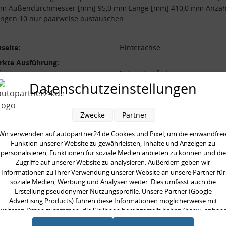
mm Außendurchmesser [mm] 95,0 mm Länge [mm] 410,0 mm Anzah
ngen 10 nur paarweise austauschen
seite:
Hinterachse
rkte Ausführung:
form:
Schraubenfeder
Datenschutzeinstellungen
l der Windungen:
10
durchmesser [mm]:
95,0 mm
Zwecke
Partner
durchmesser [mm]:
10,0 mm
 [mm]:
410,0 mm
Wir verwenden auf autopartner24.de Cookies und Pixel, um die einwandfrei
Funktion unserer Website zu gewährleisten, Inhalte und Anzeigen zu
aarweise austauschen:
personalisieren, Funktionen für soziale Medien anbieten zu können und die
Zugriffe auf unserer Website zu analysieren. Außerdem geben wir
Informationen zu Ihrer Verwendung unserer Website an unsere Partner für
soziale Medien, Werbung und Analysen weiter. Dies umfasst auch die
Erstellung pseudonymer Nutzungsprofile. Unsere Partner (Google
Advertising Products) führen diese Informationen möglicherweise mit
en kauften auch
weiteren Daten zusammen, die Sie ihnen bereitgestellt haben (bspw. anhan
eines persönlichen Accounts) oder welche sie im Rahmen Ihrer Nutzung der