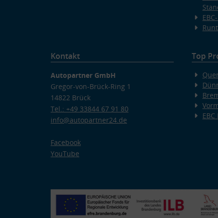
Stan
EBC-
Runt
Kontakt
Top Pr
Quer
Autopartner GmbH
Dünn
Gregor-von-Brück-Ring 1
Bre
14822 Brück
Vorm
Tel.: +49 33844 67 91 80
EBC
info@autopartner24.de
Facebook
YouTube