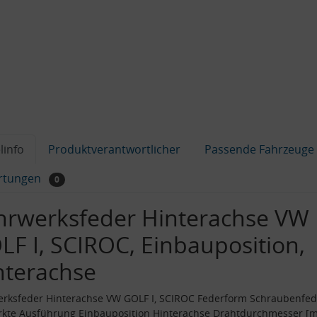
linfo
Produktverantwortlicher
Passende Fahrzeuge
rtungen
0
hrwerksfeder Hinterachse VW
LF I, SCIROC, Einbauposition,
nterachse
rksfeder Hinterachse VW GOLF I, SCIROC Federform Schraubenfed
rkte Ausführung Einbauposition Hinterachse Drahtdurchmesser [