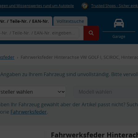
Fragen und Wissenswertes rund um Autoteile
Trusted Shops - Sicher ein
Nr. / Teile-Nr. / EAN-Nr.
Volltextsuche
Garage
ksfeder
Fahrwerksfeder Hinterachse VW GOLF I, SCIROC, Hintera
Angaben zu Ihrem Fahrzeug sind unvollständig. Bitte vervol
aben Ihr Fahrzeug gewählt aber der Artikel passt nicht? Suc
orie
Fahrwerksfeder
.
Fahrwerksfeder Hinterac