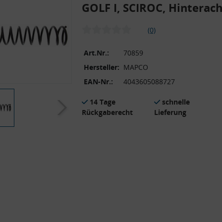
GOLF I, SCIROC, Hinterac
(0)
Art.Nr.:
70859
Hersteller:
MAPCO
EAN-Nr.:
4043605088727
14 Tage
schnelle
Rückgaberecht
Lieferung