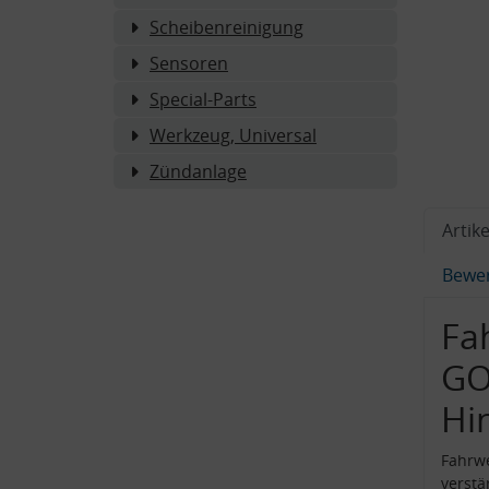
Scheibenreinigung
Sensoren
Special-Parts
Werkzeug, Universal
Zündanlage
Artike
Bewe
Fa
GO
Hi
Fahrwe
verstä