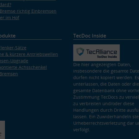
dard?
Bremse richtig Einbremsen
er im Hof
odukte
TecDoc Inside
lenker-Sätze
e & kürzere Antriebswellen
msen-Upgrade
Die hier angezeigten Daten,
ontierte Achsschenkel
insbesondere die gesamte Dat
 Bremsen
dürfen nicht kopiert werden. Es
unterlassen, die Daten oder die
gesamte Datenbank ohne vorhe
Zustimmung TecDocs zu vervielf
zu verbreiten und/oder diese
Handlungen durch Dritte ausfü
lassen. Ein Zuwiderhandeln stel
Urheberrechtsverletzung dar u
verfolgt.