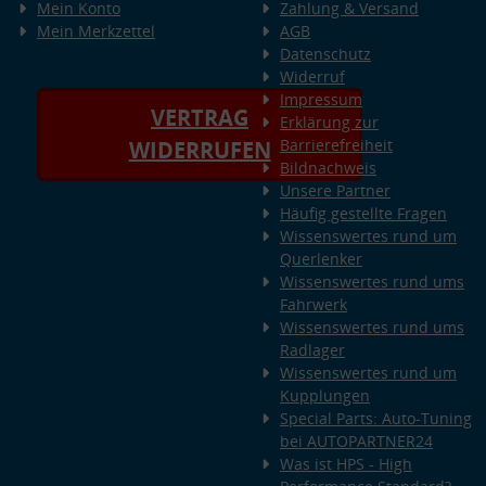
Mein Konto
Zahlung & Versand
Mein Merkzettel
AGB
Datenschutz
Widerruf
Impressum
VERTRAG
Erklärung zur
Barrierefreiheit
WIDERRUFEN
Bildnachweis
Unsere Partner
Häufig gestellte Fragen
Wissenswertes rund um
Querlenker
Wissenswertes rund ums
Fahrwerk
Wissenswertes rund ums
Radlager
Wissenswertes rund um
Kupplungen
Special Parts: Auto-Tuning
bei AUTOPARTNER24
Was ist HPS - High