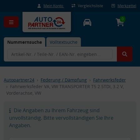
Mein Konto
Vergleichsliste
Merkzettel
0
Nummernsuche
Volltextsuche
Autopartner24
Federung / Dämpfung
Fahrwerksfeder
Fahrwerksfeder VA, VW TRANSPORTER T5 2.5TDI, 3.2 V,
Vorderachse, VW
Die Angaben zu Ihrem Fahrzeug sind
unvollständig. Bitte vervollständigen Sie Ihre
Angaben.