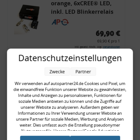
orange, 6xCREE® LED,
inkl. LED Blinkerrelais
CF 14
69,90 €
69,90 € pro 1
inkl. gesetzl. MwSt., zzgl.
Versandkosten
Datenschutzeinstellungen
Merkzettel
Zum Artikel
Zwecke
Partner
Wir verwenden auf autopartner24.de Cookies und Pixel, um
die einwandfreie Funktion unserer Website zu gewährleisten,
Rückleuchtenband mit
Inhalte und Anzeigen zu personalisieren, Funktionen für
soziale Medien anbieten zu können und die Zugriffe auf
Blinker, rot, US-Ecken,
unserer Website zu analysieren. Außerdem geben wir
Audi 80 Cabrio, Typ 89,
Informationen zu Ihrer Verwendung unserer Website an
unsere Partner für soziale Medien, Werbung und Analysen
OE-Nr.: 8G0945225 +
weiter. Dies umfasst auch die Erstellung pseudonymer
8G0945225C
Nutzungsprofile. Unsere Partner (Google Advertising
999,99 €
Products) führen diese Informationen möglicherweise mit