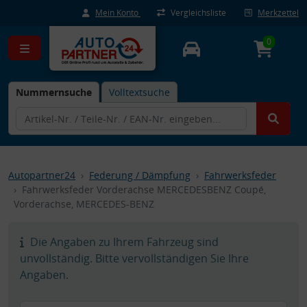
Mein Konto
Vergleichsliste
Merkzettel
0
Nummernsuche
Volltextsuche
Autopartner24
Federung / Dämpfung
Fahrwerksfeder
Fahrwerksfeder Vorderachse MERCEDESBENZ Coupé,
Vorderachse, MERCEDES-BENZ
Die Angaben zu Ihrem Fahrzeug sind
unvollständig. Bitte vervollständigen Sie Ihre
Angaben.