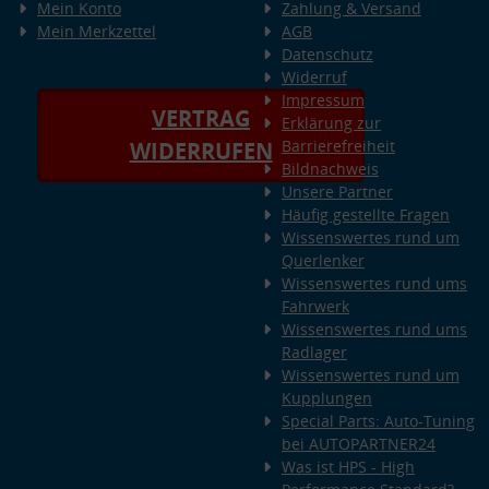
Mein Konto
Zahlung & Versand
Mein Merkzettel
AGB
Datenschutz
Widerruf
Impressum
VERTRAG
Erklärung zur
Barrierefreiheit
WIDERRUFEN
Bildnachweis
Unsere Partner
Häufig gestellte Fragen
Wissenswertes rund um
Querlenker
Wissenswertes rund ums
Fahrwerk
Wissenswertes rund ums
Radlager
Wissenswertes rund um
Kupplungen
Special Parts: Auto-Tuning
bei AUTOPARTNER24
Was ist HPS - High