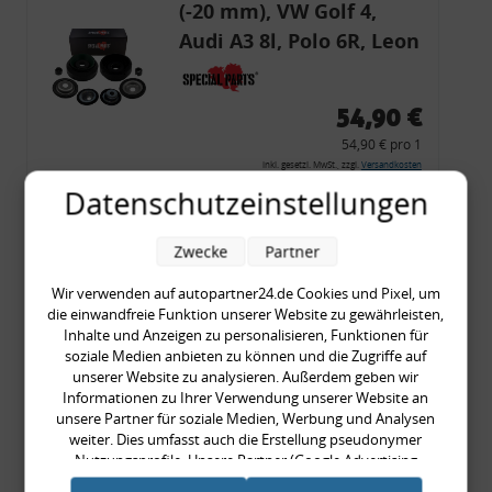
(-20 mm), VW Golf 4,
Audi A3 8l, Polo 6R, Leon
54,90 €
54,90 € pro 1
inkl. gesetzl. MwSt., zzgl.
Versandkosten
Datenschutzeinstellungen
Merkzettel
Zum Artikel
Zwecke
Partner
Wir verwenden auf autopartner24.de Cookies und Pixel, um
die einwandfreie Funktion unserer Website zu gewährleisten,
Rückleuchtenband mit
Inhalte und Anzeigen zu personalisieren, Funktionen für
soziale Medien anbieten zu können und die Zugriffe auf
Blinker, rot, US-Ecken,
unserer Website zu analysieren. Außerdem geben wir
Audi 80 Cabrio, Typ 89,
Informationen zu Ihrer Verwendung unserer Website an
unsere Partner für soziale Medien, Werbung und Analysen
OE-Nr.: 8G0945225 +
weiter. Dies umfasst auch die Erstellung pseudonymer
8G0945225C
Nutzungsprofile. Unsere Partner (Google Advertising
999,99 €
Products) führen diese Informationen möglicherweise mit