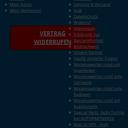
Mein Konto
Zahlung & Versand
Mein Merkzettel
AGB
Datenschutz
Widerruf
Impressum
VERTRAG
Erklärung zur
Barrierefreiheit
WIDERRUFEN
Bildnachweis
Unsere Partner
Häufig gestellte Fragen
Wissenswertes rund um
Querlenker
Wissenswertes rund ums
Fahrwerk
Wissenswertes rund ums
Radlager
Wissenswertes rund um
Kupplungen
Special Parts: Auto-Tuning
bei AUTOPARTNER24
Was ist HPS - High