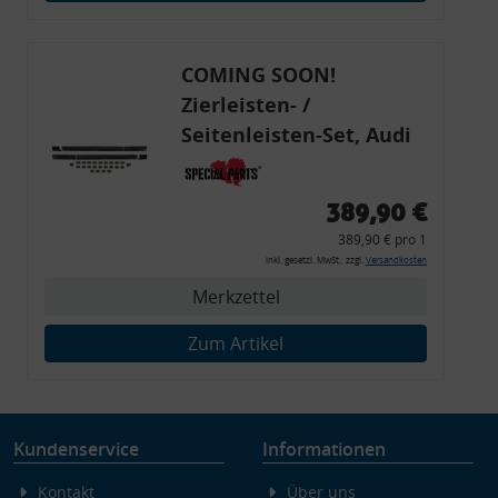
Endgeräteeigenschaften zur Identifikation aktiv abfragen
COMING SOON!
Zierleisten- /
Seitenleisten-Set, Audi
80 Cabrio, Coupe, S2, (6x
Zierleiste, 2x Kappe,
389,90 €
Clipse,
389,90 € pro 1
Montagewerkzeug)
inkl. gesetzl. MwSt., zzgl.
Versandkosten
Merkzettel
Zum Artikel
Kundenservice
Informationen
Kontakt
Über uns