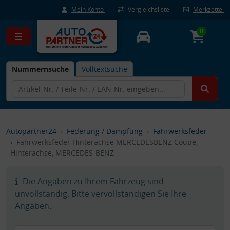
Mein Konto
Vergleichsliste
Merkzettel
0
Nummernsuche
Volltextsuche
Autopartner24
Federung / Dämpfung
Fahrwerksfeder
Fahrwerksfeder Hinterachse MERCEDESBENZ Coupé,
Hinterachse, MERCEDES-BENZ
Die Angaben zu Ihrem Fahrzeug sind
unvollständig. Bitte vervollständigen Sie Ihre
Angaben.