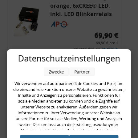
orange, 6xCREE® LED,
inkl. LED Blinkerrelais
CF 14
69,90 €
69,90 € pro 1
inkl. gesetzl. MwSt., zzgl.
Versandkosten
Datenschutzeinstellungen
Merkzettel
Zum Artikel
Zwecke
Partner
Wir verwenden auf autopartner24.de Cookies und Pixel, um
die einwandfreie Funktion unserer Website zu gewährleisten,
Inhalte und Anzeigen zu personalisieren, Funktionen für
Rückleuchtenband mit
soziale Medien anbieten zu können und die Zugriffe auf
Blinker, rot, US-Ecken,
unserer Website zu analysieren. Außerdem geben wir
Informationen zu Ihrer Verwendung unserer Website an
Audi 80 Cabrio, Typ 89,
unsere Partner für soziale Medien, Werbung und Analysen
OE-Nr.: 8G0945225 +
weiter. Dies umfasst auch die Erstellung pseudonymer
8G0945225C
Nutzungsprofile. Unsere Partner (Google Advertising
999,99 €
Products) führen diese Informationen möglicherweise mit