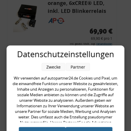
orange, 6xCREE® LED,
inkl. LED Blinkerrelais
CF 14
69,90 €
69,90 € pro 1
inkl. gesetzl. MwSt., zzgl.
Versandkosten
Datenschutzeinstellungen
Merkzettel
Zum Artikel
Zwecke
Partner
Wir verwenden auf autopartner24.de Cookies und Pixel, um
die einwandfreie Funktion unserer Website zu gewährleisten,
Rückleuchtenband mit
Inhalte und Anzeigen zu personalisieren, Funktionen für
soziale Medien anbieten zu können und die Zugriffe auf
Blinker, rot, US-Ecken,
unserer Website zu analysieren. Außerdem geben wir
Audi 80 Cabrio, Typ 89,
Informationen zu Ihrer Verwendung unserer Website an
unsere Partner für soziale Medien, Werbung und Analysen
OE-Nr.: 8G0945225 +
weiter. Dies umfasst auch die Erstellung pseudonymer
8G0945225C
Nutzungsprofile. Unsere Partner (Google Advertising
999,99 €
Products) führen diese Informationen möglicherweise mit