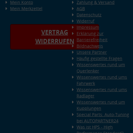
Mein Konto
Zahlung & Versand
Mein Merkzettel
AGB
Datenschutz
Widerruf
Impressum
VERTRAG
Erklärung zur
Barrierefreiheit
WIDERRUFEN
Bildnachweis
Unsere Partner
Häufig gestellte Fragen
Wissenswertes rund um
Querlenker
Wissenswertes rund ums
Fahrwerk
Wissenswertes rund ums
Radlager
Wissenswertes rund um
Kupplungen
Special Parts: Auto-Tuning
bei AUTOPARTNER24
Was ist HPS - High