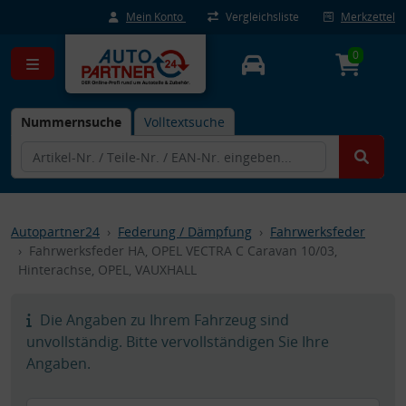
Mein Konto
Vergleichsliste
Merkzettel
0
Nummernsuche
Volltextsuche
Autopartner24
Federung / Dämpfung
Fahrwerksfeder
Fahrwerksfeder HA, OPEL VECTRA C Caravan 10/03,
Hinterachse, OPEL, VAUXHALL
Die Angaben zu Ihrem Fahrzeug sind
unvollständig. Bitte vervollständigen Sie Ihre
Angaben.