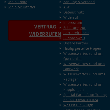
Mein Konto
Zahlung & Versand
Mein Merkzettel
AGB
Datenschutz
Widerruf
Impressum
VERTRAG
Erklärung zur
Barrierefreiheit
WIDERRUFEN
Bildnachweis
Unsere Partner
Häufig gestellte Fragen
Wissenswertes rund um
Querlenker
Wissenswertes rund ums
Fahrwerk
Wissenswertes rund ums
Radlager
Wissenswertes rund um
Kupplungen
Special Parts: Auto-Tuning
bei AUTOPARTNER24
Was ist HPS - High