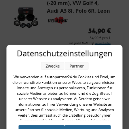
(-20 mm), VW Golf 4,
Audi A3 8l, Polo 6R, Leon
54,90 €
54,90 € pro 1
inkl. gesetzl. MwSt., zzgl.
Versandkosten
Datenschutzeinstellungen
Merkzettel
Zum Artikel
Zwecke
Partner
Wir verwenden auf autopartner24.de Cookies und Pixel, um
die einwandfreie Funktion unserer Website zu gewährleisten,
Rückleuchtenband mit
Inhalte und Anzeigen zu personalisieren, Funktionen für
soziale Medien anbieten zu können und die Zugriffe auf
Blinker, rot, US-Ecken,
unserer Website zu analysieren. Außerdem geben wir
Audi 80 Cabrio, Typ 89,
Informationen zu Ihrer Verwendung unserer Website an
unsere Partner für soziale Medien, Werbung und Analysen
OE-Nr.: 8G0945225 +
weiter. Dies umfasst auch die Erstellung pseudonymer
8G0945225C
Nutzungsprofile. Unsere Partner (Google Advertising
999,99 €
Products) führen diese Informationen möglicherweise mit