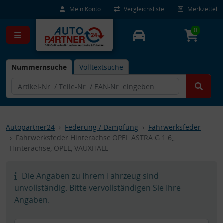
Mein Konto
Vergleichsliste
Merkzettel
0
Nummernsuche
Volltextsuche
Autopartner24
Federung / Dämpfung
Fahrwerksfeder
Fahrwerksfeder Hinterachse OPEL ASTRA G 1.6,,
Hinterachse, OPEL, VAUXHALL
Die Angaben zu Ihrem Fahrzeug sind
unvollständig. Bitte vervollständigen Sie Ihre
Angaben.