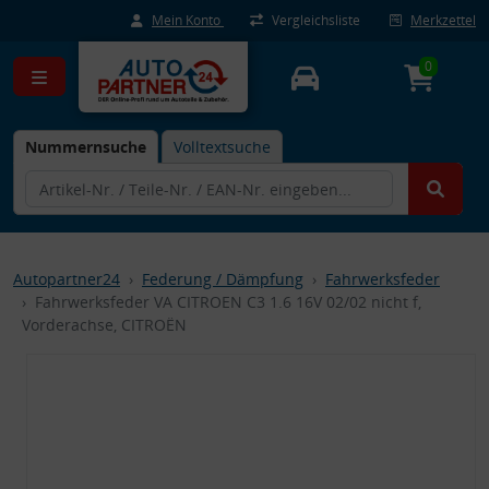
Mein Konto
Vergleichsliste
Merkzettel
0
Nummernsuche
Volltextsuche
Autopartner24
Federung / Dämpfung
Fahrwerksfeder
Fahrwerksfeder VA CITROEN C3 1.6 16V 02/02 nicht f,
Vorderachse, CITROËN