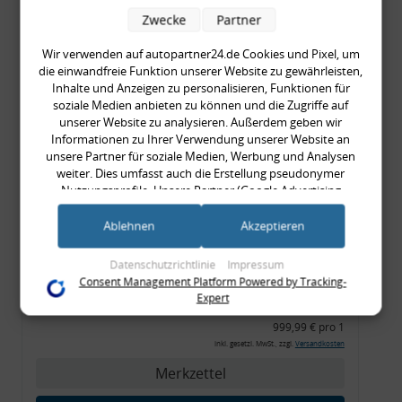
999,99 €
Zwecke
Partner
999,99 € pro 1
Wir verwenden auf autopartner24.de Cookies und Pixel, um
inkl. gesetzl. MwSt., zzgl.
Versandkosten
die einwandfreie Funktion unserer Website zu gewährleisten,
Merkzettel
Inhalte und Anzeigen zu personalisieren, Funktionen für
soziale Medien anbieten zu können und die Zugriffe auf
Zum Artikel
unserer Website zu analysieren. Außerdem geben wir
Informationen zu Ihrer Verwendung unserer Website an
unsere Partner für soziale Medien, Werbung und Analysen
weiter. Dies umfasst auch die Erstellung pseudonymer
Nutzungsprofile. Unsere Partner (Google Advertising
Rückleuchtenband mit
Products) führen diese Informationen möglicherweise mit
Blinker, orange, Audi 80
weiteren Daten zusammen, die Sie ihnen bereitgestellt haben
Ablehnen
Akzeptieren
Cabrio, Typ 89, OE-Nr.:
(bspw. anhand eines persönlichen Accounts) oder welche sie
im Rahmen Ihrer Nutzung der Dienste gesammelt haben
8G0945225 + 8G0945225C
Datenschutzrichtlinie
Impressum
(bspw. Nutzungsdaten anderer Geräte). Ihre Einwilligung zur
Consent Management Platform Powered by Tracking-
Nutzung von Cookies und Pixeln können Sie jederzeit
Expert
999,99 €
widerrufen, indem Sie auf den Datenschutz-Button links
unten klicken und dort die entsprechenden Anpassungen
999,99 € pro 1
vornehmen.
inkl. gesetzl. MwSt., zzgl.
Versandkosten
Merkzettel
Zwecke der Datenverarbeitung durch unsere Partner:
Speichern von oder Zugriff auf Informationen auf einem Endgerät