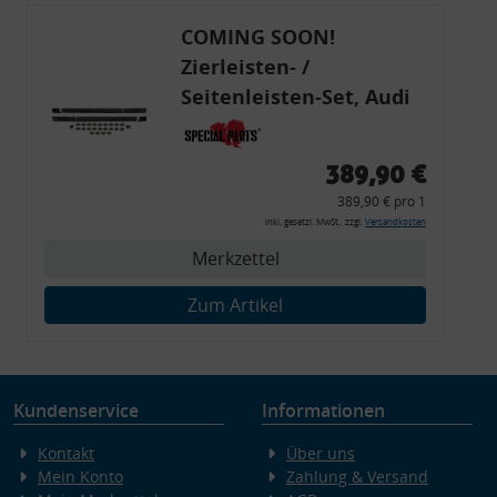
COMING SOON!
Zierleisten- /
Seitenleisten-Set, Audi
80 Cabrio, Coupe, S2, (6x
Zierleiste, 2x Kappe,
389,90 €
Clipse,
389,90 € pro 1
Montagewerkzeug)
inkl. gesetzl. MwSt., zzgl.
Versandkosten
Merkzettel
Zum Artikel
Kundenservice
Informationen
Kontakt
Über uns
Mein Konto
Zahlung & Versand