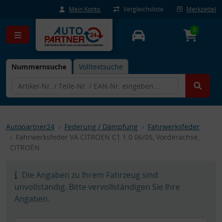
Mein Konto
Vergleichsliste
Merkzettel
0
Nummernsuche
Volltextsuche
Autopartner24
Federung / Dämpfung
Fahrwerksfeder
Fahrwerksfeder VA CITROEN C1 1.0 06/05, Vorderachse,
CITROËN
Die Angaben zu Ihrem Fahrzeug sind
unvollständig. Bitte vervollständigen Sie Ihre
Angaben.