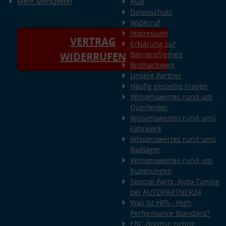
Mein Merkzettel
AGB
Datenschutz
Widerruf
Impressum
VERTRAG
Erklärung zur
Barrierefreiheit
WIDERRUFEN
Bildnachweis
Unsere Partner
Häufig gestellte Fragen
Wissenswertes rund um
Querlenker
Wissenswertes rund ums
Fahrwerk
Wissenswertes rund ums
Radlager
Wissenswertes rund um
Kupplungen
Special Parts: Auto-Tuning
bei AUTOPARTNER24
Was ist HPS - High
Performance Standard?
EBC-Bremse richtig