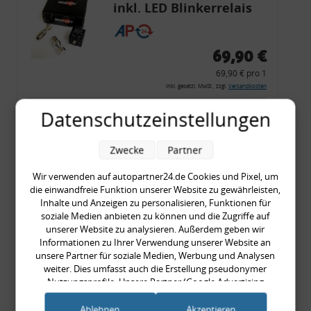
inkl. LED Blinkerrelais
CF 14
69,90 €
69,90 € pro 1
inkl. gesetzl. MwSt., zzgl.
Versandkosten
Merkzettel
Datenschutzeinstellungen
Zum Artikel
Zwecke
Partner
Wir verwenden auf autopartner24.de Cookies und Pixel, um
die einwandfreie Funktion unserer Website zu gewährleisten,
Rückleuchtenband mit
Inhalte und Anzeigen zu personalisieren, Funktionen für
Blinker, rot, US-Ecken,
soziale Medien anbieten zu können und die Zugriffe auf
unserer Website zu analysieren. Außerdem geben wir
Audi 80 Cabrio, Typ 89,
Informationen zu Ihrer Verwendung unserer Website an
OE-Nr.: 8G0945225 +
unsere Partner für soziale Medien, Werbung und Analysen
8G0945225C
weiter. Dies umfasst auch die Erstellung pseudonymer
999,99 €
Nutzungsprofile. Unsere Partner (Google Advertising
Products) führen diese Informationen möglicherweise mit
999,99 € pro 1
weiteren Daten zusammen, die Sie ihnen bereitgestellt haben
Ablehnen
Akzeptieren
inkl. gesetzl. MwSt., zzgl.
Versandkosten