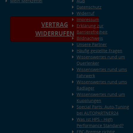
Mein Merkzettel
AGB
Datenschutz
Widerruf
Impressum
VERTRAG
Erklärung zur
Barrierefreiheit
WIDERRUFEN
Bildnachweis
Unsere Partner
Häufig gestellte Fragen
Wissenswertes rund um
Querlenker
Wissenswertes rund ums
Fahrwerk
Wissenswertes rund ums
Radlager
Wissenswertes rund um
Kupplungen
Special Parts: Auto-Tuning
bei AUTOPARTNER24
Was ist HPS - High
Performance Standard?
EBC-Bremse richtig