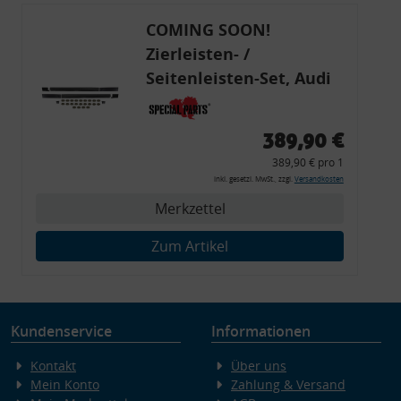
COMING SOON!
Zierleisten- /
Seitenleisten-Set, Audi
80 Cabrio, Coupe, S2, (6x
Zierleiste, 2x Kappe,
389,90 €
Clipse,
389,90 € pro 1
Montagewerkzeug)
inkl. gesetzl. MwSt., zzgl.
Versandkosten
Merkzettel
Zum Artikel
Kundenservice
Informationen
Kontakt
Über uns
Mein Konto
Zahlung & Versand