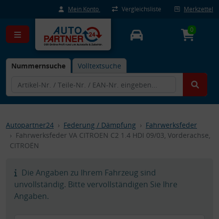
Mein Konto
Vergleichsliste
Merkzettel
0
Nummernsuche
Volltextsuche
Autopartner24
Federung / Dämpfung
Fahrwerksfeder
Fahrwerksfeder VA CITROEN C2 1.4 HDI 09/03, Vorderachse,
CITROËN
Die Angaben zu Ihrem Fahrzeug sind
unvollständig. Bitte vervollständigen Sie Ihre
Angaben.