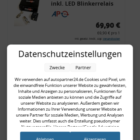
inkl. LED Blinkerrelais
CF 14
69,90 €
69,90 € pro 1
inkl. gesetzl. MwSt., zzgl.
Versandkosten
Merkzettel
Datenschutzeinstellungen
Zum Artikel
Zwecke
Partner
Wir verwenden auf autopartner24.de Cookies und Pixel, um
die einwandfreie Funktion unserer Website zu gewährleisten,
Rückleuchtenband mit
Inhalte und Anzeigen zu personalisieren, Funktionen für
Blinker, rot, US-Ecken,
soziale Medien anbieten zu können und die Zugriffe auf
unserer Website zu analysieren. Außerdem geben wir
Audi 80 Cabrio, Typ 89,
Informationen zu Ihrer Verwendung unserer Website an
OE-Nr.: 8G0945225 +
unsere Partner für soziale Medien, Werbung und Analysen
8G0945225C
weiter. Dies umfasst auch die Erstellung pseudonymer
999,99 €
Nutzungsprofile. Unsere Partner (Google Advertising
Products) führen diese Informationen möglicherweise mit
999,99 € pro 1
weiteren Daten zusammen, die Sie ihnen bereitgestellt haben
Ablehnen
Akzeptieren
inkl. gesetzl. MwSt., zzgl.
Versandkosten