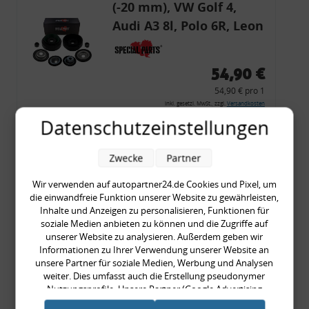
(-20 mm), VW Golf 4,
Audi A3 8l, Polo 6R, Leon
54,90 €
54,90 € pro 1
inkl. gesetzl. MwSt., zzgl.
Versandkosten
Datenschutzeinstellungen
Merkzettel
Zum Artikel
Zwecke
Partner
Wir verwenden auf autopartner24.de Cookies und Pixel, um
die einwandfreie Funktion unserer Website zu gewährleisten,
Rückleuchtenband mit
Inhalte und Anzeigen zu personalisieren, Funktionen für
soziale Medien anbieten zu können und die Zugriffe auf
Blinker, rot, US-Ecken,
unserer Website zu analysieren. Außerdem geben wir
Audi 80 Cabrio, Typ 89,
Informationen zu Ihrer Verwendung unserer Website an
unsere Partner für soziale Medien, Werbung und Analysen
OE-Nr.: 8G0945225 +
weiter. Dies umfasst auch die Erstellung pseudonymer
8G0945225C
Nutzungsprofile. Unsere Partner (Google Advertising
999,99 €
Products) führen diese Informationen möglicherweise mit