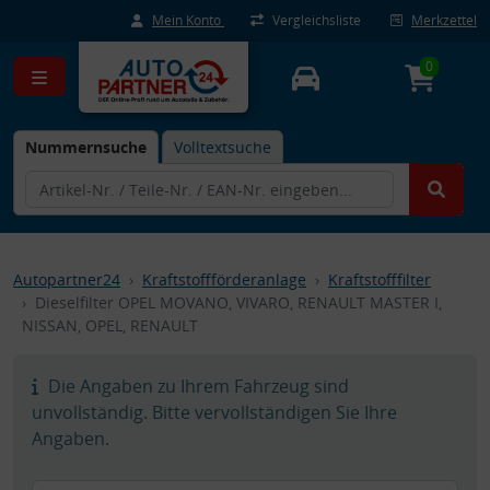
Mein Konto
Vergleichsliste
Merkzettel
0
Nummernsuche
Volltextsuche
Autopartner24
Kraftstoffförderanlage
Kraftstofffilter
Dieselfilter OPEL MOVANO, VIVARO, RENAULT MASTER I,
NISSAN, OPEL, RENAULT
Die Angaben zu Ihrem Fahrzeug sind
unvollständig. Bitte vervollständigen Sie Ihre
Angaben.