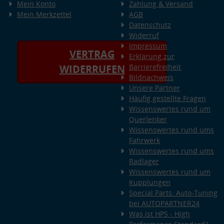
Mein Konto
Zahlung & Versand
Mein Merkzettel
AGB
Datenschutz
Widerruf
Impressum
VERTRAG
Erklärung zur
Barrierefreiheit
WIDERRUFEN
Bildnachweis
Unsere Partner
Häufig gestellte Fragen
Wissenswertes rund um
Querlenker
Wissenswertes rund ums
Fahrwerk
Wissenswertes rund ums
Radlager
Wissenswertes rund um
Kupplungen
Special Parts: Auto-Tuning
bei AUTOPARTNER24
Was ist HPS - High