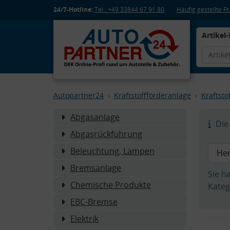
24/7-Hotline:
Tel.: +49 33844 67 91 80
Häufig gestellte 
Artikel-
Autopartner24
Kraftstoffförderanlage
Kraftstof
Abgasanlage
Die 
Abgasrückführung
Beleuchtung, Lampen
Bremsanlage
Sie h
Chemische Produkte
Kateg
EBC-Bremse
Elektrik