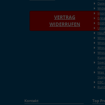
Date
Wide
Imp
VERTRAG
Erkl
Bild
WIDERRUFEN
Unse
Häuf
Wiss
Wiss
Wiss
Wiss
Kup
Spec
AUT
Was 
Stan
EBC-
Runt
Kontakt
Top Pr