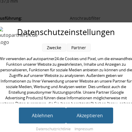
137,0 mm
ausführung:
Anschraubfilter
durchmesser [mm]:
98,0 mm
Datenschutzeinstellungen
[mm]:
137,0 mm
gewinde [mm]:
3/4-16UNF mm
Zwecke
Partner
Wir verwenden auf autopartner24.de Cookies und Pixel, um die einwandfrei
Funktion unserer Website zu gewährleisten, Inhalte und Anzeigen zu
personalisieren, Funktionen für soziale Medien anbieten zu können und die
Zugriffe auf unserer Website zu analysieren. Außerdem geben wir
en kauften auch
Informationen zu Ihrer Verwendung unserer Website an unsere Partner für
soziale Medien, Werbung und Analysen weiter. Dies umfasst auch die
Erstellung pseudonymer Nutzungsprofile. Unsere Partner (Google
Advertising Products) führen diese Informationen möglicherweise mit
weiteren Daten zusammen, die Sie ihnen bereitgestellt haben (bspw. anhan
eines persönlichen Accounts) oder welche sie im Rahmen Ihrer Nutzung der
Dienste gesammelt haben (bspw. Nutzungsdaten anderer Geräte). Ihre
Ablehnen
Akzeptieren
Einwilligung zur Nutzung von Cookies und Pixeln können Sie jederzeit
widerrufen, indem Sie auf den Datenschutz-Button links unten klicken und
Datenschutzrichtlinie
Impressum
dort die entsprechenden Anpassungen vornehmen.