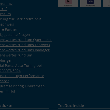
nschutz
rruf
ressum
ärung zur Barrierefreiheit
nachweis
re Partner
ig gestellte Fragen
enswertes rund um Querlenker
enswertes rund ums Fahrwerk
enswertes rund ums Radlager
enswertes rund um
plungen
ial Parts: Auto-Tuning bei
OPARTNER24
ist HPS - High Performance
dard?
Bremse richtig Einbremsen
er im Hof
odukte
TecDoc Inside