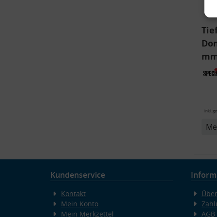
Tie
Dom
mm)
Aud
6R,
v
inkl. g
Me
Kundenservice
Inform
Kontakt
Über
Mein Konto
Zahl
Mein Merkzettel
AGB