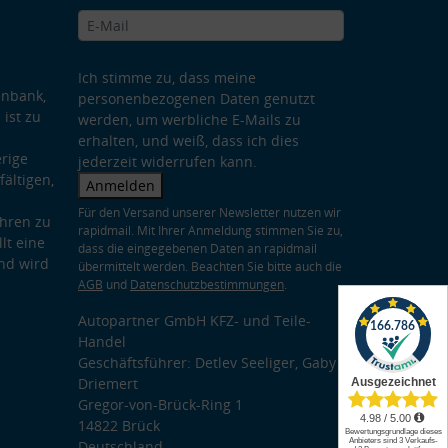
Ich stimme zu, dass meine
enbank,
personenbezogenen Daten genutzt
 ist zu
werden, um werbliche E-Mails zu
erhalten, und weiß, dass ich dies
rige
jederzeit widerrufen kann.
ältigen,
Anmelden
Für den Versand unserer Newsletter nutzen wir
hren zu
rapidmail. Mit Ihrer Anmeldung stimmen Sie zu,
lt eine
dass die eingegebenen Daten an rapidmail
nd wird
übermittelt werden. Beachten Sie bitte auch die
AGB
und
Datenschutzbestimmungen
.
Autopartner GmbH KFZ- und Teile-
Handel
Geschäftsführer: Detlev Seeliger, Gaby
Driemert
Gregor-von-Brück-Ring 1
14822 Brück
Deutschland