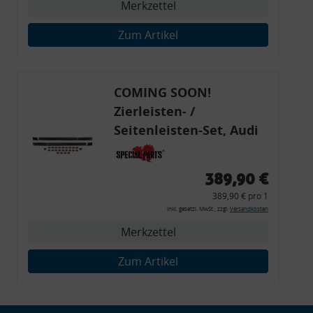
Besondere Features:
Merkzettel
Verwendung genauer Standortdaten
Endgeräteeigenschaften zur Identifikation aktiv abfragen
Zum Artikel
COMING SOON!
Zierleisten- /
Seitenleisten-Set, Audi
80 Cabrio, Coupe, S2, (6x
Zierleiste, 2x Kappe,
389,90 €
Clipse,
389,90 € pro 1
Montagewerkzeug)
inkl. gesetzl. MwSt., zzgl.
Versandkosten
Merkzettel
Zum Artikel