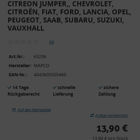
CITREON JUMPER,, CHEVROLET,
CITROËN, FIAT, FORD, LANCIA, OPEL,
PEUGEOT, SAAB, SUBARU, SUZUKI,
VAUXHALL
(0)
Art.Nr.:
63236
Hersteller:
MAPCO
EAN-Nr.:
4043605505460
14 Tage
schnelle
sichere
Rückgaberecht
Lieferung
Zahlung
Auf den Merkzettel
Artikel vergleichen
13,90 €
13,90 € pro Stück