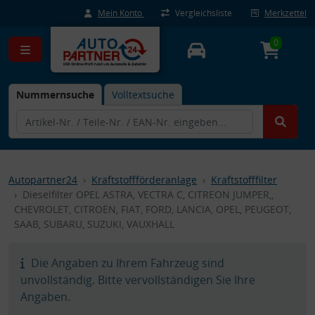
Mein Konto
Vergleichsliste
Merkzettel
0
Nummernsuche
Volltextsuche
Autopartner24
Kraftstoffförderanlage
Kraftstofffilter
Dieselfilter OPEL ASTRA, VECTRA C, CITREON JUMPER,,
CHEVROLET, CITROËN, FIAT, FORD, LANCIA, OPEL, PEUGEOT,
SAAB, SUBARU, SUZUKI, VAUXHALL
Die Angaben zu Ihrem Fahrzeug sind
unvollständig. Bitte vervollständigen Sie Ihre
Angaben.