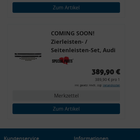
Verwendung genauer Standortdaten
Zum Artikel
Endgeräteeigenschaften zur Identifikation aktiv abfragen
COMING SOON!
Zierleisten- /
Seitenleisten-Set, Audi
80 Cabrio, Coupe, S2, (6x
Zierleiste, 2x Kappe,
389,90 €
Clipse,
389,90 € pro 1
Montagewerkzeug)
inkl. gesetzl. MwSt., zzgl.
Versandkosten
Merkzettel
Zum Artikel
Kundenservice
Informationen