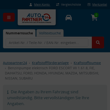
Mein Konto
Vergleichsliste
Merkzettel
0
Nummernsuche
Volltextsuche
Autopartner24
Kraftstoffförderanlage
Kraftstoffpumpe
Benzinpumpe elektrisch FORD ESCORT VII 1.61.8, FIE,
DAIHATSU, FORD, HONDA, HYUNDAI, MAZDA, MITSUBISHI,
NISSAN, SUBARU
Die Angaben zu Ihrem Fahrzeug sind
unvollständig. Bitte vervollständigen Sie Ihre
Angaben.