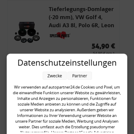
Tieferlegungs-Domlager
(-20 mm), VW Golf 4,
Audi A3 8l, Polo 6R, Leon
54,90 €
54,90 € pro 1
inkl. gesetzl. MwSt., zzgl.
Versandkosten
Datenschutzeinstellungen
Merkzettel
Zwecke
Partner
Zum Artikel
Wir verwenden auf autopartner24.de Cookies und Pixel, um
die einwandfreie Funktion unserer Website zu gewährleisten,
Inhalte und Anzeigen zu personalisieren, Funktionen für
soziale Medien anbieten zu können und die Zugriffe auf
Rückleuchtenband mit
unserer Website zu analysieren. Außerdem geben wir
Blinker, rot, US-Ecken,
Informationen zu Ihrer Verwendung unserer Website an
unsere Partner für soziale Medien, Werbung und Analysen
Audi 80 Cabrio, Typ 89,
weiter. Dies umfasst auch die Erstellung pseudonymer
OE-Nr.: 8G0945225 +
Nutzungsprofile. Unsere Partner (Google Advertising