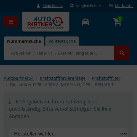
Mein Konto
Vergleichsliste
Merkzettel
0
Nummernsuche
Volltextsuche
Autopartner24
Kraftstoffförderanlage
Kraftstofffilter
Dieselfilter OPEL ARENA, MOVANO, OPEL, RENAULT
Die Angaben zu Ihrem Fahrzeug sind
unvollständig. Bitte vervollständigen Sie Ihre
Angaben.