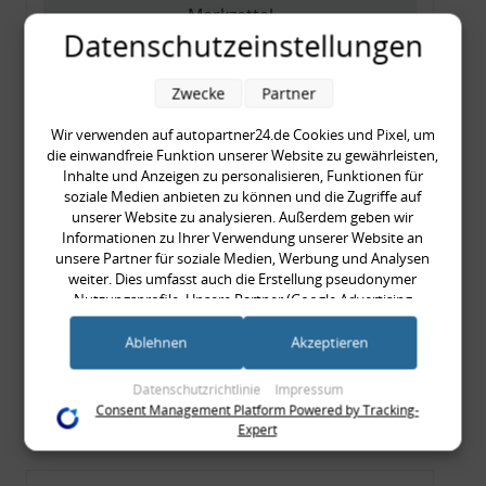
Merkzettel
Datenschutzeinstellungen
Zum Artikel
Zwecke
Partner
Wir verwenden auf autopartner24.de Cookies und Pixel, um
Rückleuchtenband mit
die einwandfreie Funktion unserer Website zu gewährleisten,
Inhalte und Anzeigen zu personalisieren, Funktionen für
Blinker, rot, US-Ecken,
soziale Medien anbieten zu können und die Zugriffe auf
Audi 80 Cabrio, Typ 89,
unserer Website zu analysieren. Außerdem geben wir
OE-Nr.: 8G0945225 +
Informationen zu Ihrer Verwendung unserer Website an
unsere Partner für soziale Medien, Werbung und Analysen
8G0945225C
weiter. Dies umfasst auch die Erstellung pseudonymer
999,99 €
Nutzungsprofile. Unsere Partner (Google Advertising
999,99 € pro 1
Products) führen diese Informationen möglicherweise mit
inkl. gesetzl. MwSt., zzgl.
Versandkosten
weiteren Daten zusammen, die Sie ihnen bereitgestellt haben
Ablehnen
Akzeptieren
(bspw. anhand eines persönlichen Accounts) oder welche sie
Merkzettel
im Rahmen Ihrer Nutzung der Dienste gesammelt haben
Datenschutzrichtlinie
Impressum
(bspw. Nutzungsdaten anderer Geräte). Ihre Einwilligung zur
Zum Artikel
Consent Management Platform Powered by Tracking-
Nutzung von Cookies und Pixeln können Sie jederzeit
Expert
widerrufen, indem Sie auf den Datenschutz-Button links
unten klicken und dort die entsprechenden Anpassungen
vornehmen.