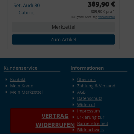
389,90 €
Clipse,
389,90 € pro 1
Montagewerkzeug)
inkl. gesetzl. MwSt., zzgl.
Versandkosten
Merkzettel
Zum Artikel
Kundenservice
Informationen
Kontakt
Über uns
Mein Konto
Zahlung & Versand
Mein Merkzettel
AGB
Datenschutz
Widerruf
Impressum
VERTRAG
Erklärung zur
Barrierefreiheit
WIDERRUFEN
Bildnachweis