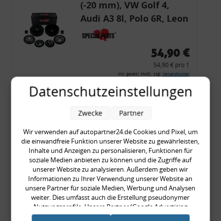
(-20 mm), VW Golf 4,
Audi A3 8l, Polo 6R, Leon
54,90 €
54,90 € pro 1
inkl. gesetzl. MwSt., zzgl.
Versandkosten
Datenschutzeinstellungen
Merkzettel
Zum Artikel
Zwecke
Partner
Wir verwenden auf autopartner24.de Cookies und Pixel, um
die einwandfreie Funktion unserer Website zu gewährleisten,
Rückleuchtenband mit
Inhalte und Anzeigen zu personalisieren, Funktionen für
soziale Medien anbieten zu können und die Zugriffe auf
Blinker, rot, US-Ecken,
unserer Website zu analysieren. Außerdem geben wir
Audi 80 Cabrio, Typ 89,
Informationen zu Ihrer Verwendung unserer Website an
unsere Partner für soziale Medien, Werbung und Analysen
OE-Nr.: 8G0945225 +
weiter. Dies umfasst auch die Erstellung pseudonymer
8G0945225C
Nutzungsprofile. Unsere Partner (Google Advertising
999,99 €
Products) führen diese Informationen möglicherweise mit