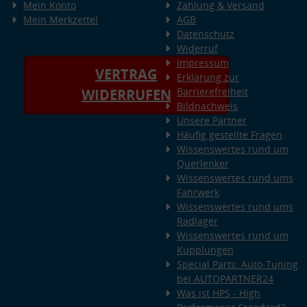
Mein Konto
Zahlung & Versand
Mein Merkzettel
AGB
Datenschutz
Widerruf
Impressum
VERTRAG
Erklärung zur
Barrierefreiheit
WIDERRUFEN
Bildnachweis
Unsere Partner
Häufig gestellte Fragen
Wissenswertes rund um
Querlenker
Wissenswertes rund ums
Fahrwerk
Wissenswertes rund ums
Radlager
Wissenswertes rund um
Kupplungen
Special Parts: Auto-Tuning
bei AUTOPARTNER24
Was ist HPS - High