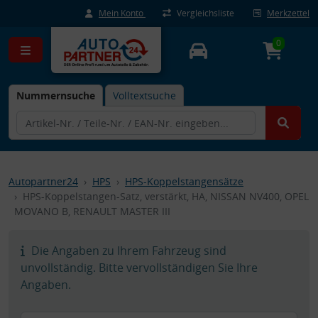
Mein Konto
Vergleichsliste
Merkzettel
0
Nummernsuche
Volltextsuche
Autopartner24
HPS
HPS-Koppelstangensätze
HPS-Koppelstangen-Satz, verstärkt, HA, NISSAN NV400, OPEL
MOVANO B, RENAULT MASTER III
Die Angaben zu Ihrem Fahrzeug sind
unvollständig. Bitte vervollständigen Sie Ihre
Angaben.