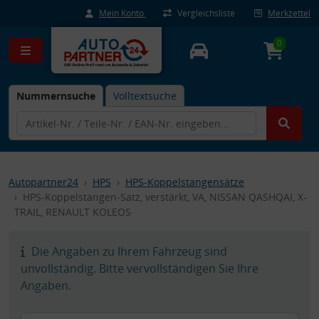
Mein Konto
Vergleichsliste
Merkzettel
0
Nummernsuche
Volltextsuche
Autopartner24
HPS
HPS-Koppelstangensätze
HPS-Koppelstangen-Satz, verstärkt, VA, NISSAN QASHQAI, X-
TRAIL, RENAULT KOLEOS
Die Angaben zu Ihrem Fahrzeug sind
unvollständig. Bitte vervollständigen Sie Ihre
Angaben.