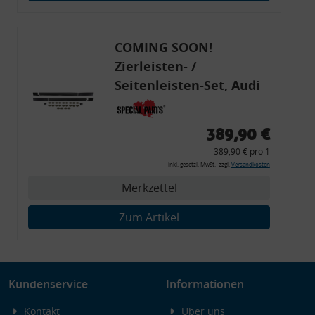
Endgeräteeigenschaften zur Identifikation aktiv abfragen
COMING SOON!
Zierleisten- /
Seitenleisten-Set, Audi
80 Cabrio, Coupe, S2, (6x
Zierleiste, 2x Kappe,
389,90 €
Clipse,
389,90 € pro 1
Montagewerkzeug)
inkl. gesetzl. MwSt., zzgl.
Versandkosten
Merkzettel
Zum Artikel
Kundenservice
Informationen
Kontakt
Über uns