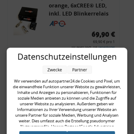
orange, 6xCREE® LED,
inkl. LED Blinkerrelais
CF 14
69,90 €
69,90 € pro 1
inkl. gesetzl. MwSt., zzgl.
Versandkosten
Datenschutzeinstellungen
Merkzettel
Zum Artikel
Zwecke
Partner
Wir verwenden auf autopartner24.de Cookies und Pixel, um
die einwandfreie Funktion unserer Website zu gewährleisten,
Inhalte und Anzeigen zu personalisieren, Funktionen für
Rückleuchtenband mit
soziale Medien anbieten zu können und die Zugriffe auf
Blinker, rot, US-Ecken,
unserer Website zu analysieren. Außerdem geben wir
Informationen zu Ihrer Verwendung unserer Website an
Audi 80 Cabrio, Typ 89,
unsere Partner für soziale Medien, Werbung und Analysen
OE-Nr.: 8G0945225 +
weiter. Dies umfasst auch die Erstellung pseudonymer
8G0945225C
Nutzungsprofile. Unsere Partner (Google Advertising
999,99 €
Products) führen diese Informationen möglicherweise mit