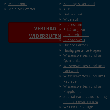
Mein Konto
Zahlung & Versand
Mein Merkzettel
AGB
Datenschutz
Widerruf
Impressum
VERTRAG
Erklärung zur
Barrierefreiheit
WIDERRUFEN
Bildnachweis
Unsere Partner
Häufig gestellte Fragen
Wissenswertes rund um
Querlenker
Wissenswertes rund ums
Fahrwerk
Wissenswertes rund ums
Radlager
Wissenswertes rund um
Kupplungen
Special Parts: Auto-Tuning
bei AUTOPARTNER24
Was ist HPS - High