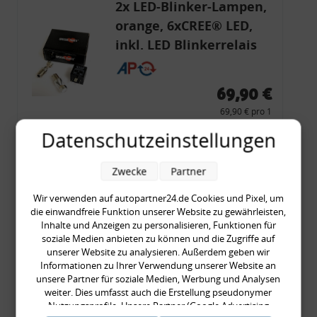
2x LED-Blinker-Lampen,
orange, 6xCREE® LED,
inkl. LED Blinkerrelais
CF 14
69,90 €
69,90 € pro 1
inkl. gesetzl. MwSt., zzgl.
Versandkosten
Datenschutzeinstellungen
Merkzettel
Zwecke
Partner
Zum Artikel
Wir verwenden auf autopartner24.de Cookies und Pixel, um
die einwandfreie Funktion unserer Website zu gewährleisten,
Inhalte und Anzeigen zu personalisieren, Funktionen für
Rückleuchtenband mit
soziale Medien anbieten zu können und die Zugriffe auf
unserer Website zu analysieren. Außerdem geben wir
Blinker, rot, US-Ecken,
Informationen zu Ihrer Verwendung unserer Website an
Audi 80 Cabrio, Typ 89,
unsere Partner für soziale Medien, Werbung und Analysen
OE-Nr.: 8G0945225 +
weiter. Dies umfasst auch die Erstellung pseudonymer
Nutzungsprofile. Unsere Partner (Google Advertising
8G0945225C