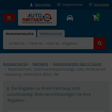
Mein Konto
Vergleichsliste
Merkzettel
0
Nummernsuche
Volltextsuche
Autopartner24
Fahrwerk
Koppelstangen-Satz (2 Stück)
Reparatursatz, Stabilisatorkoppelstange, Satz, Hinterachse
beidseitig, MERCEDES-BENZ, VW
Die Angaben zu Ihrem Fahrzeug sind
unvollständig. Bitte vervollständigen Sie Ihre
Angaben.