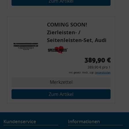
Zum Artikel
Verwendung genauer Standortdaten
Endgeräteeigenschaften zur Identifikation aktiv abfragen
COMING SOON!
Zierleisten- /
Seitenleisten-Set, Audi
80 Cabrio, Coupe, S2, (6x
Zierleiste, 2x Kappe,
389,90 €
Clipse,
389,90 € pro 1
Montagewerkzeug)
inkl. gesetzl. MwSt., zzgl.
Versandkosten
Merkzettel
Zum Artikel
Kundenservice
Informationen