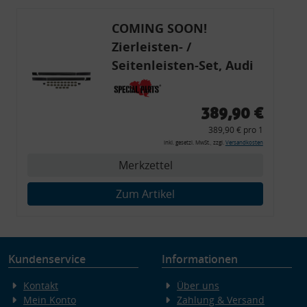
COMING SOON!
Zierleisten- /
Seitenleisten-Set, Audi
80 Cabrio, Coupe, S2, (6x
Zierleiste, 2x Kappe,
389,90 €
Clipse,
389,90 € pro 1
Montagewerkzeug)
inkl. gesetzl. MwSt., zzgl.
Versandkosten
Merkzettel
Zum Artikel
Kundenservice
Informationen
Kontakt
Über uns
Mein Konto
Zahlung & Versand