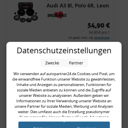
Audi A3 8l, Polo 6R, Leon
54,90 €
54,90 € pro 1
inkl. gesetzl. MwSt., zzgl.
Versandkosten
Merkzettel
Datenschutzeinstellungen
Zum Artikel
Zwecke
Partner
Wir verwenden auf autopartner24.de Cookies und Pixel, um
die einwandfreie Funktion unserer Website zu gewährleisten,
Rückleuchtenband mit
Inhalte und Anzeigen zu personalisieren, Funktionen für
Blinker, rot, US-Ecken,
soziale Medien anbieten zu können und die Zugriffe auf
unserer Website zu analysieren. Außerdem geben wir
Audi 80 Cabrio, Typ 89,
Informationen zu Ihrer Verwendung unserer Website an
OE-Nr.: 8G0945225 +
unsere Partner für soziale Medien, Werbung und Analysen
weiter. Dies umfasst auch die Erstellung pseudonymer
8G0945225C
999,99 €
Nutzungsprofile. Unsere Partner (Google Advertising
Products) führen diese Informationen möglicherweise mit
999,99 € pro 1
weiteren Daten zusammen, die Sie ihnen bereitgestellt haben