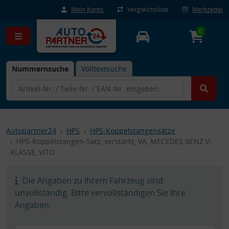
Mein Konto
Vergleichsliste
Merkzettel
0
Nummernsuche
Volltextsuche
Autopartner24
HPS
HPS-Koppelstangensätze
HPS-Koppelstangen-Satz, verstärkt, VA, MECEDES BENZ V-
KLASSE, VITO
Die Angaben zu Ihrem Fahrzeug sind
unvollständig. Bitte vervollständigen Sie Ihre
Angaben.