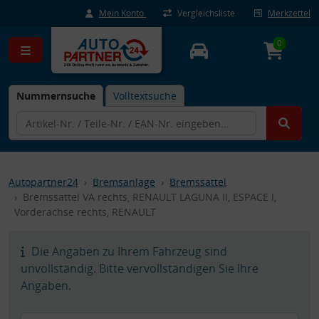
Mein Konto
Vergleichsliste
Merkzettel
0
Nummernsuche
Volltextsuche
Autopartner24
Bremsanlage
Bremssattel
Bremssattel VA rechts, RENAULT LAGUNA II, ESPACE I,
Vorderachse rechts, RENAULT
Die Angaben zu Ihrem Fahrzeug sind
unvollständig. Bitte vervollständigen Sie Ihre
Angaben.