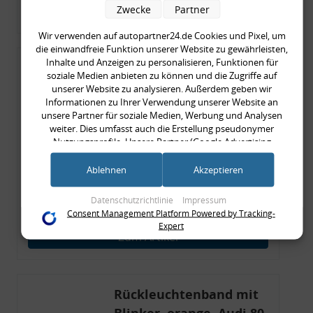
Zwecke
Partner
Zum Artikel
Wir verwenden auf autopartner24.de Cookies und Pixel, um
die einwandfreie Funktion unserer Website zu gewährleisten,
Inhalte und Anzeigen zu personalisieren, Funktionen für
Rückleuchtenband mit
soziale Medien anbieten zu können und die Zugriffe auf
Blinker, rot, US-Ecken,
unserer Website zu analysieren. Außerdem geben wir
Informationen zu Ihrer Verwendung unserer Website an
Audi 80 Cabrio, Typ 89,
unsere Partner für soziale Medien, Werbung und Analysen
OE-Nr.: 8G0945225 +
weiter. Dies umfasst auch die Erstellung pseudonymer
8G0945225C
Nutzungsprofile. Unsere Partner (Google Advertising
999,99 €
Products) führen diese Informationen möglicherweise mit
weiteren Daten zusammen, die Sie ihnen bereitgestellt haben
Ablehnen
Akzeptieren
999,99 € pro 1
(bspw. anhand eines persönlichen Accounts) oder welche sie
inkl. gesetzl. MwSt., zzgl.
Versandkosten
im Rahmen Ihrer Nutzung der Dienste gesammelt haben
Datenschutzrichtlinie
Impressum
Merkzettel
(bspw. Nutzungsdaten anderer Geräte). Ihre Einwilligung zur
Consent Management Platform Powered by Tracking-
Nutzung von Cookies und Pixeln können Sie jederzeit
Expert
widerrufen, indem Sie auf den Datenschutz-Button links
Zum Artikel
unten klicken und dort die entsprechenden Anpassungen
vornehmen.
Zwecke der Datenverarbeitung durch unsere Partner:
Rückleuchtenband mit
Speichern von oder Zugriff auf Informationen auf einem Endgerät
Blinker, orange, Audi 80