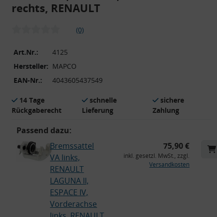
rechts, RENAULT
(0)
Art.Nr.:
4125
Hersteller:
MAPCO
EAN-Nr.:
4043605437549
14 Tage
schnelle
sichere
Rückgaberecht
Lieferung
Zahlung
Passend dazu:
Bremssattel
75,90 €
inkl. gesetzl. MwSt., zzgl.
VA links,
Versandkosten
RENAULT
LAGUNA II,
ESPACE IV,
Vorderachse
links, RENAULT