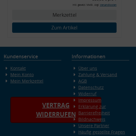
Montagewerkzeug)
inkl. gesetzl. MwSt., zzgl.
Versandkosten
Merkzettel
Zum Artikel
Kundenservice
Informationen
Kontakt
Über uns
Mein Konto
Zahlung & Versand
Mein Merkzettel
AGB
Datenschutz
Widerruf
Impressum
VERTRAG
Erklärung zur
Barrierefreiheit
WIDERRUFEN
Bildnachweis
Unsere Partner
Häufig gestellte Fragen