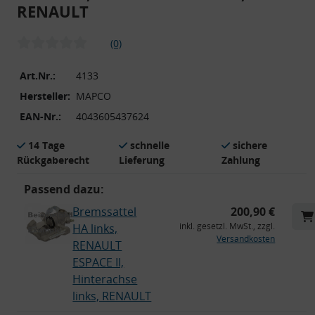
RENAULT
(0)
Art.Nr.:
4133
Hersteller:
MAPCO
EAN-Nr.:
4043605437624
14 Tage
schnelle
sichere
Rückgaberecht
Lieferung
Zahlung
Passend dazu:
Bremssattel
200,90 €
inkl. gesetzl. MwSt., zzgl.
HA links,
Versandkosten
RENAULT
ESPACE II,
Hinterachse
links, RENAULT