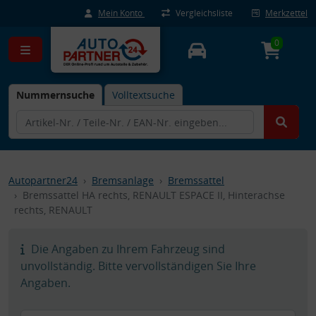
Mein Konto
Vergleichsliste
Merkzettel
0
Nummernsuche
Volltextsuche
Autopartner24
Bremsanlage
Bremssattel
Bremssattel HA rechts, RENAULT ESPACE II, Hinterachse
rechts, RENAULT
Die Angaben zu Ihrem Fahrzeug sind
unvollständig. Bitte vervollständigen Sie Ihre
Angaben.