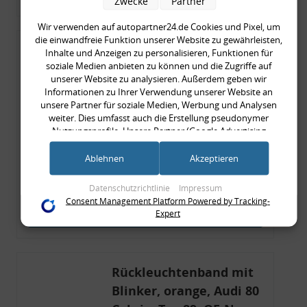
Zwecke
Partner
Wir verwenden auf autopartner24.de Cookies und Pixel, um
die einwandfreie Funktion unserer Website zu gewährleisten,
Rückleuchtenband mit
Inhalte und Anzeigen zu personalisieren, Funktionen für
soziale Medien anbieten zu können und die Zugriffe auf
Blinker, rot, US-Ecken,
unserer Website zu analysieren. Außerdem geben wir
Audi 80 Cabrio, Typ 89,
Informationen zu Ihrer Verwendung unserer Website an
OE-Nr.: 8G0945225 +
unsere Partner für soziale Medien, Werbung und Analysen
weiter. Dies umfasst auch die Erstellung pseudonymer
8G0945225C
Nutzungsprofile. Unsere Partner (Google Advertising
999,99 €
Products) führen diese Informationen möglicherweise mit
999,99 € pro 1
weiteren Daten zusammen, die Sie ihnen bereitgestellt haben
Ablehnen
Akzeptieren
inkl. gesetzl. MwSt., zzgl.
Versandkosten
(bspw. anhand eines persönlichen Accounts) oder welche sie
im Rahmen Ihrer Nutzung der Dienste gesammelt haben
Merkzettel
Datenschutzrichtlinie
Impressum
(bspw. Nutzungsdaten anderer Geräte). Ihre Einwilligung zur
Consent Management Platform Powered by Tracking-
Nutzung von Cookies und Pixeln können Sie jederzeit
Expert
Zum Artikel
widerrufen, indem Sie auf den Datenschutz-Button links
unten klicken und dort die entsprechenden Anpassungen
vornehmen.
Rückleuchtenband mit
Zwecke der Datenverarbeitung durch unsere Partner:
Blinker, orange, Audi 80
Speichern von oder Zugriff auf Informationen auf einem Endgerät
Verwendung reduzierter Daten zur Auswahl von Werbeanzeigen