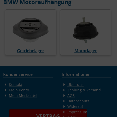
BMW Motoraufhängung
Getriebelager
Motorlager
Kundenservice
Informationen
Kontakt
Über uns
Mein Konto
Zahlung & Versand
Mein Merkzettel
AGB
Datenschutz
Widerruf
Impressum
VERTRAG