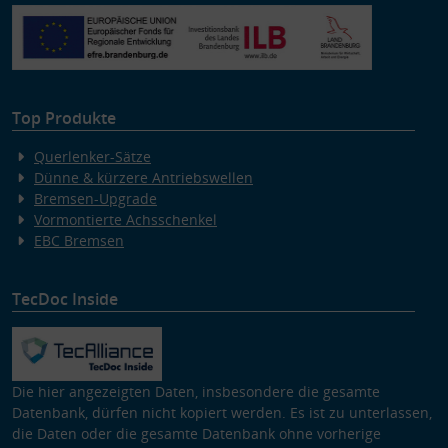
Verwendung von Profilen zur Auswahl personalisierter Inhalte
Messung der Werbeleistung
Messung der Performance von Inhalten
Analyse von Zielgruppen durch Statistiken oder Kombinationen
von Daten aus verschiedenen Quellen
Entwicklung und Verbesserung der Angebote
Verwendung reduzierter Daten zur Auswahl von Inhalten
Top Produkte
Besondere Features:
Querlenker-Sätze
Verwendung genauer Standortdaten
Dünne & kürzere Antriebswellen
Endgeräteeigenschaften zur Identifikation aktiv abfragen
Bremsen-Upgrade
Vormontierte Achsschenkel
EBC Bremsen
TecDoc Inside
Die hier angezeigten Daten, insbesondere die gesamte
Datenbank, dürfen nicht kopiert werden. Es ist zu unterlassen,
die Daten oder die gesamte Datenbank ohne vorherige