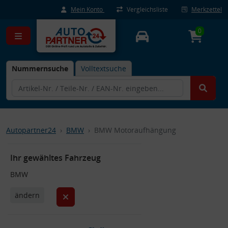
Mein Konto
Vergleichsliste
Merkzettel
0
Nummernsuche
Volltextsuche
Autopartner24
BMW
BMW Motoraufhängung
Ihr gewähltes Fahrzeug
BMW
ändern