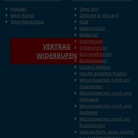
Verwendung genauer Standortdaten
Kontakt
Über uns
Endgeräteeigenschaften zur Identifikation aktiv abfragen
Mein Konto
Zahlung & Versand
Mein Merkzettel
AGB
Datenschutz
Widerruf
Impressum
VERTRAG
Erklärung zur
Barrierefreiheit
WIDERRUFEN
Bildnachweis
Unsere Partner
Häufig gestellte Fragen
Wissenswertes rund um
Querlenker
Wissenswertes rund ums
Fahrwerk
Wissenswertes rund ums
Radlager
Wissenswertes rund um
Kupplungen
Special Parts: Auto-Tuning