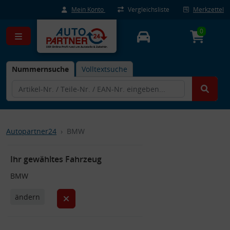
Mein Konto
Vergleichsliste
Merkzettel
0
Nummernsuche
Volltextsuche
Autopartner24
BMW
Ihr gewähltes Fahrzeug
BMW
ändern