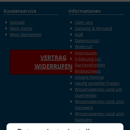
Kundenservice
Informationen
Kontakt
Über uns
Mein Konto
Zahlung & Versand
Mein Merkzettel
AGB
Datenschutz
Widerruf
Impressum
VERTRAG
Erklärung zur
Barrierefreiheit
WIDERRUFEN
Bildnachweis
Unsere Partner
Häufig gestellte Fragen
Wissenswertes rund um
Querlenker
Wissenswertes rund ums
Fahrwerk
Wissenswertes rund ums
Radlager
Wissenswertes rund um