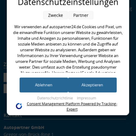
Datenschutzeinstellungen
Kupplungen
Special Parts: Auto-Tuning
bei AUTOPARTNER24
Zwecke
Partner
Was ist HPS - High
Wir verwenden auf autopartner24.de Cookies und Pixel, um
Performance Standard?
die einwandfreie Funktion unserer Website zu gewährleisten,
EBC-Bremse richtig
Inhalte und Anzeigen zu personalisieren, Funktionen für
Einbremsen
soziale Medien anbieten zu können und die Zugriffe auf
Runter im Hof
unserer Website zu analysieren. Außerdem geben wir
Informationen zu Ihrer Verwendung unserer Website an
unsere Partner für soziale Medien, Werbung und Analysen
Zahlungsarten
Versandarten
weiter. Dies umfasst auch die Erstellung pseudonymer
Nutzungsprofile. Unsere Partner (Google Advertising
Products) führen diese Informationen möglicherweise mit
weiteren Daten zusammen, die Sie ihnen bereitgestellt haben
Ablehnen
Akzeptieren
(bspw. anhand eines persönlichen Accounts) oder welche sie
im Rahmen Ihrer Nutzung der Dienste gesammelt haben
Datenschutzrichtlinie
Impressum
(bspw. Nutzungsdaten anderer Geräte). Ihre Einwilligung zur
Consent Management Platform Powered by Tracking-
Nutzung von Cookies und Pixeln können Sie jederzeit
Expert
widerrufen, indem Sie auf den Datenschutz-Button links
Kontakt
unten klicken und dort die entsprechenden Anpassungen
vornehmen.
Autopartner GmbH
Gregor-von-Brück-Ring 1