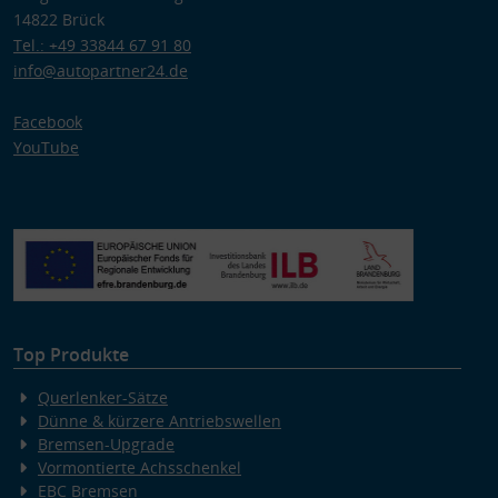
Zwecke der Datenverarbeitung durch unsere Partner:
14822 Brück
Speichern von oder Zugriff auf Informationen auf einem Endgerät
Tel.: +49 33844 67 91 80
Verwendung reduzierter Daten zur Auswahl von Werbeanzeigen
Erstellung von Profilen für personalisierte Werbung
info@autopartner24.de
Verwendung von Profilen zur Auswahl personalisierter Werbung
Erstellung von Profilen zur Personalisierung von Inhalten
Facebook
Verwendung von Profilen zur Auswahl personalisierter Inhalte
Messung der Werbeleistung
YouTube
Messung der Performance von Inhalten
Analyse von Zielgruppen durch Statistiken oder Kombinationen
von Daten aus verschiedenen Quellen
Entwicklung und Verbesserung der Angebote
Verwendung reduzierter Daten zur Auswahl von Inhalten
Besondere Features:
Verwendung genauer Standortdaten
Endgeräteeigenschaften zur Identifikation aktiv abfragen
Top Produkte
Querlenker-Sätze
Dünne & kürzere Antriebswellen
Bremsen-Upgrade
Vormontierte Achsschenkel
EBC Bremsen