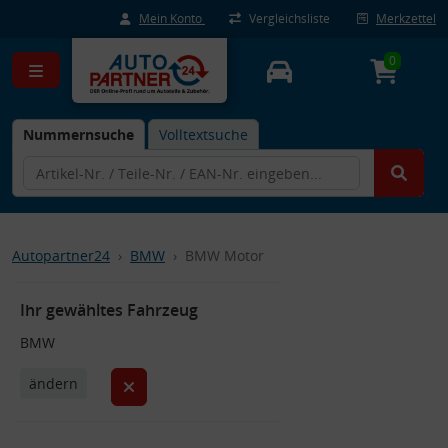
Mein Konto
Vergleichsliste
Merkzettel
0
Nummernsuche
Volltextsuche
Autopartner24
BMW
BMW Motor
Ihr gewähltes Fahrzeug
BMW
ändern