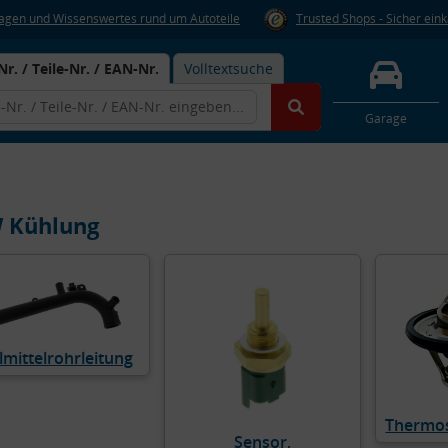
Fragen und Wissenswertes rund um Autoteile
Trusted Shops - Sicher ein
Nr. / Teile-Nr. / EAN-Nr.
Volltextsuche
Garage
 Kühlung
lmittelrohrleitung
Thermos
Sensor,