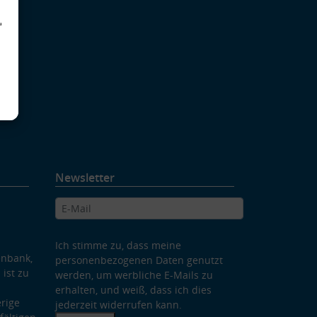
d
Newsletter
Ich stimme zu, dass meine
enbank,
personenbezogenen Daten genutzt
 ist zu
werden, um werbliche E-Mails zu
erhalten, und weiß, dass ich dies
rige
jederzeit widerrufen kann.