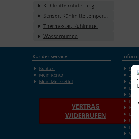
Kühlmittelrohrleitung
Sensor, Kühlmitteltemperatur
Thermostat, Kühlmittel
Wasserpumpe
Kundenservice
Inform
Kontakt
Über
Mein Konto
Zahl
Mein Merkzettel
AGB
Date
Wide
Imp
VERTRAG
Erkl
Bild
WIDERRUFEN
Unse
Häuf
Wiss