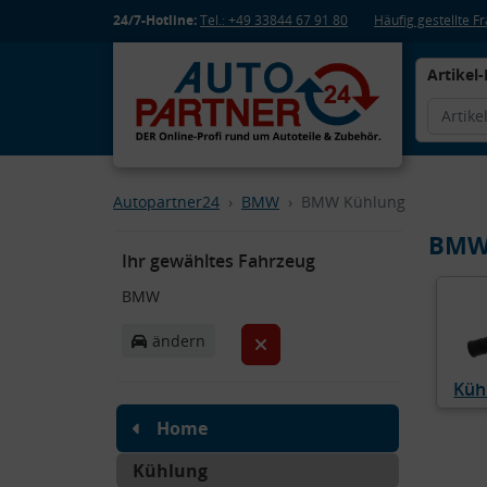
24/7-Hotline:
Tel.: +49 33844 67 91 80
Häufig gestellte 
Artikel-
Autopartner24
BMW
BMW Kühlung
BMW
Ihr gewähltes Fahrzeug
BMW
ändern
Küh
Home
Kühlung