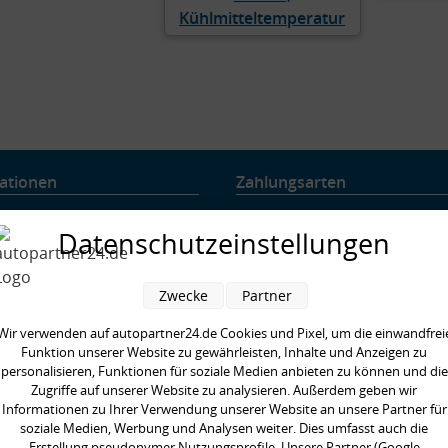
Kühlmitteltemperatur
ationen
Zahlungsarten
 uns
Datenschutzeinstellungen
ung & Versand
nschutz
Zwecke
Partner
rruf
ressum
Wir verwenden auf autopartner24.de Cookies und Pixel, um die einwandfrei
ärung zur Barrierefreiheit
Funktion unserer Website zu gewährleisten, Inhalte und Anzeigen zu
nachweis
personalisieren, Funktionen für soziale Medien anbieten zu können und die
re Partner
Zugriffe auf unserer Website zu analysieren. Außerdem geben wir
ig gestellte Fragen
Informationen zu Ihrer Verwendung unserer Website an unsere Partner für
soziale Medien, Werbung und Analysen weiter. Dies umfasst auch die
enswertes rund um Querlenker
Erstellung pseudonymer Nutzungsprofile. Unsere Partner (Google