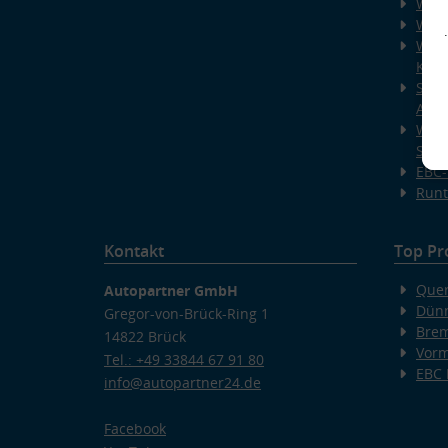
Wiss
Wiss
Wiss
Kup
Spec
AUT
Was 
Stan
EBC-
Runt
Kontakt
Top Pr
Quer
Autopartner GmbH
Dünn
Gregor-von-Brück-Ring 1
Bre
14822 Brück
v
Vorm
Tel.: +49 33844 67 91 80
EBC
info@autopartner24.de
Facebook