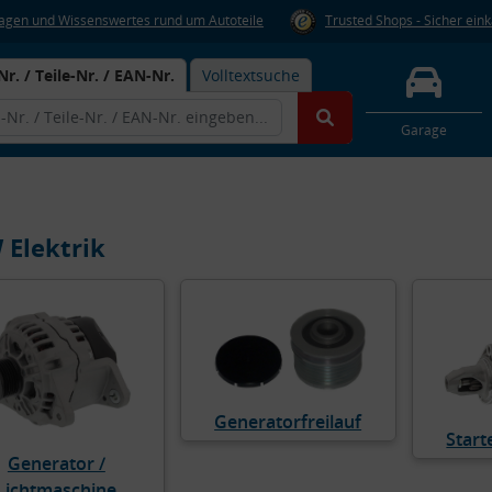
Fragen und Wissenswertes rund um Autoteile
Trusted Shops - Sicher ein
Nr. / Teile-Nr. / EAN-Nr.
Volltextsuche
Garage
Elektrik
Generatorfreilauf
Start
Generator /
Lichtmaschine