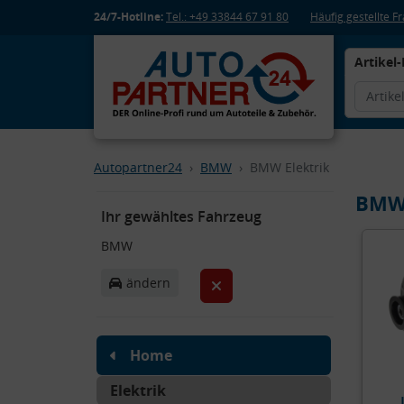
24/7-Hotline:
Tel.: +49 33844 67 91 80
Häufig gestellte 
Artikel-
Autopartner24
BMW
BMW Elektrik
BMW 
Ihr gewähltes Fahrzeug
BMW
ändern
Home
Elektrik