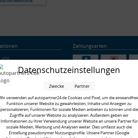
ationen
Zahlungsarten
 uns
ung & Versand
Datenschutzeinstellungen
nschutz
rruf
Zwecke
Partner
ressum
ärung zur Barrierefreiheit
Wir verwenden auf autopartner24.de Cookies und Pixel, um die einwandfrei
nachweis
Funktion unserer Website zu gewährleisten, Inhalte und Anzeigen zu
personalisieren, Funktionen für soziale Medien anbieten zu können und die
re Partner
Zugriffe auf unserer Website zu analysieren. Außerdem geben wir
ig gestellte Fragen
Informationen zu Ihrer Verwendung unserer Website an unsere Partner für
enswertes rund um Querlenker
soziale Medien, Werbung und Analysen weiter. Dies umfasst auch die
enswertes rund ums Fahrwerk
Erstellung pseudonymer Nutzungsprofile. Unsere Partner (Google
enswertes rund ums Radlager