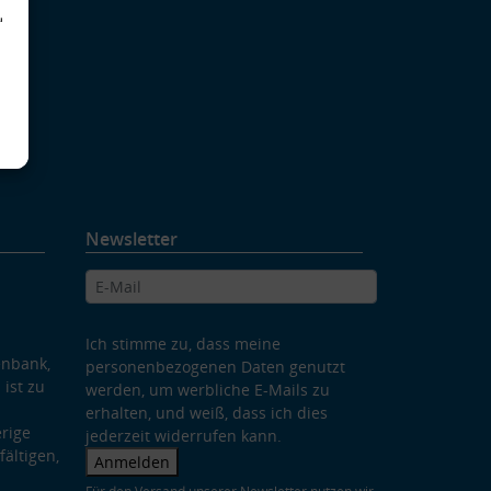
d
Newsletter
Ich stimme zu, dass meine
enbank,
personenbezogenen Daten genutzt
 ist zu
werden, um werbliche E-Mails zu
erhalten, und weiß, dass ich dies
rige
jederzeit widerrufen kann.
ältigen,
Anmelden