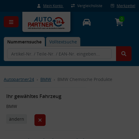
Mein Konto
Vergleichsliste
Merkzettel
0
Nummernsuche
Volltextsuche
Autopartner24
BMW
BMW Chemische Produkte
Ihr gewähltes Fahrzeug
BMW
ändern