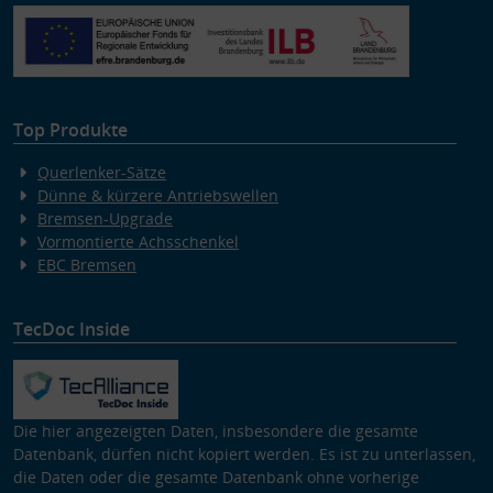
Verwendung von Profilen zur Auswahl personalisierter Inhalte
Messung der Werbeleistung
Messung der Performance von Inhalten
Analyse von Zielgruppen durch Statistiken oder Kombinationen
von Daten aus verschiedenen Quellen
Entwicklung und Verbesserung der Angebote
Verwendung reduzierter Daten zur Auswahl von Inhalten
Top Produkte
Besondere Features:
Querlenker-Sätze
Verwendung genauer Standortdaten
Dünne & kürzere Antriebswellen
Endgeräteeigenschaften zur Identifikation aktiv abfragen
Bremsen-Upgrade
Vormontierte Achsschenkel
EBC Bremsen
TecDoc Inside
Die hier angezeigten Daten, insbesondere die gesamte
Datenbank, dürfen nicht kopiert werden. Es ist zu unterlassen,
die Daten oder die gesamte Datenbank ohne vorherige