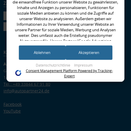
die einwandfreie Funktion unserer Website zu gewährleisten,
Zahlungsarten
Versandarten
Inhalte und Anzeigen zu personalisieren, Funktionen für
soziale Medien anbieten zu können und die Zugriffe auf
unserer Website zu analysieren. Außerdem geben wir
Informationen zu Ihrer Verwendung unserer Website an
unsere Partner für soziale Medien, Werbung und Analysen
weiter. Dies umfasst auch die Erstellung pseudonymer
Nutzungsprofile. Unsere Partner (Google Advertising
Products) führen diese Informationen möglicherweise mit
Kontakt
weiteren Daten zusammen, die Sie ihnen bereitgestellt haben
Ablehnen
Akzeptieren
(bspw. anhand eines persönlichen Accounts) oder welche sie
im Rahmen Ihrer Nutzung der Dienste gesammelt haben
Autopartner GmbH
Datenschutzrichtlinie
Impressum
(bspw. Nutzungsdaten anderer Geräte). Ihre Einwilligung zur
Gregor-von-Brück-Ring 1
Consent Management Platform Powered by Tracking-
Nutzung von Cookies und Pixeln können Sie jederzeit
Expert
14822 Brück
widerrufen, indem Sie auf den Datenschutz-Button links
Tel.: +49 33844 67 91 80
unten klicken und dort die entsprechenden Anpassungen
info@autopartner24.de
vornehmen.
Zwecke der Datenverarbeitung durch unsere Partner:
Facebook
Speichern von oder Zugriff auf Informationen auf einem Endgerät
YouTube
Verwendung reduzierter Daten zur Auswahl von Werbeanzeigen
Erstellung von Profilen für personalisierte Werbung
Verwendung von Profilen zur Auswahl personalisierter Werbung
Erstellung von Profilen zur Personalisierung von Inhalten