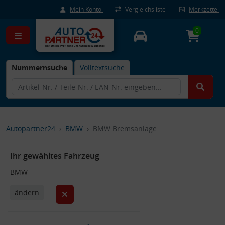
Mein Konto
Vergleichsliste
Merkzettel
0
Nummernsuche
Volltextsuche
Autopartner24
BMW
BMW Bremsanlage
Ihr gewähltes Fahrzeug
BMW
ändern