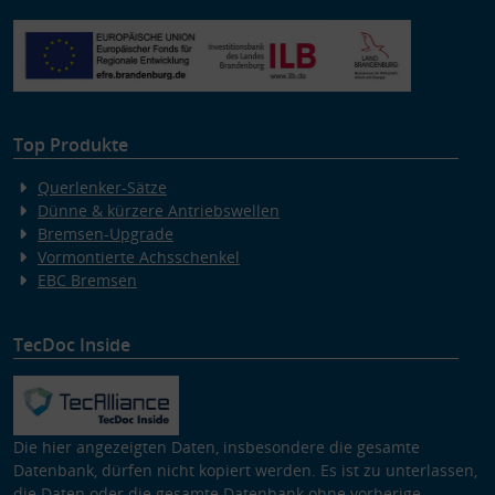
Verwendung von Profilen zur Auswahl personalisierter Inhalte
Messung der Werbeleistung
Messung der Performance von Inhalten
Analyse von Zielgruppen durch Statistiken oder Kombinationen
von Daten aus verschiedenen Quellen
Entwicklung und Verbesserung der Angebote
Verwendung reduzierter Daten zur Auswahl von Inhalten
Top Produkte
Besondere Features:
Verwendung genauer Standortdaten
Querlenker-Sätze
Endgeräteeigenschaften zur Identifikation aktiv abfragen
Dünne & kürzere Antriebswellen
Bremsen-Upgrade
Vormontierte Achsschenkel
EBC Bremsen
TecDoc Inside
Die hier angezeigten Daten, insbesondere die gesamte
Datenbank, dürfen nicht kopiert werden. Es ist zu unterlassen,
die Daten oder die gesamte Datenbank ohne vorherige