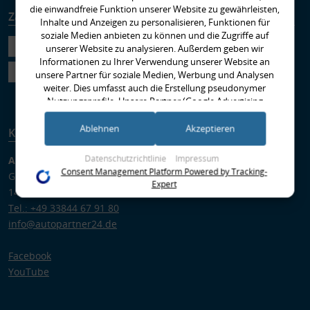
die einwandfreie Funktion unserer Website zu gewährleisten,
Zahlungsarten
Versandarten
Inhalte und Anzeigen zu personalisieren, Funktionen für
soziale Medien anbieten zu können und die Zugriffe auf
unserer Website zu analysieren. Außerdem geben wir
Informationen zu Ihrer Verwendung unserer Website an
unsere Partner für soziale Medien, Werbung und Analysen
weiter. Dies umfasst auch die Erstellung pseudonymer
Nutzungsprofile. Unsere Partner (Google Advertising
Products) führen diese Informationen möglicherweise mit
weiteren Daten zusammen, die Sie ihnen bereitgestellt haben
Ablehnen
Akzeptieren
Kontakt
(bspw. anhand eines persönlichen Accounts) oder welche sie
im Rahmen Ihrer Nutzung der Dienste gesammelt haben
Datenschutzrichtlinie
Impressum
Autopartner GmbH
(bspw. Nutzungsdaten anderer Geräte). Ihre Einwilligung zur
Consent Management Platform Powered by Tracking-
Gregor-von-Brück-Ring 1
Nutzung von Cookies und Pixeln können Sie jederzeit
Expert
14822 Brück
widerrufen, indem Sie auf den Datenschutz-Button links
unten klicken und dort die entsprechenden Anpassungen
Tel.: +49 33844 67 91 80
vornehmen.
info@autopartner24.de
Zwecke der Datenverarbeitung durch unsere Partner:
Facebook
Speichern von oder Zugriff auf Informationen auf einem Endgerät
YouTube
Verwendung reduzierter Daten zur Auswahl von Werbeanzeigen
Erstellung von Profilen für personalisierte Werbung
Verwendung von Profilen zur Auswahl personalisierter Werbung
Erstellung von Profilen zur Personalisierung von Inhalten