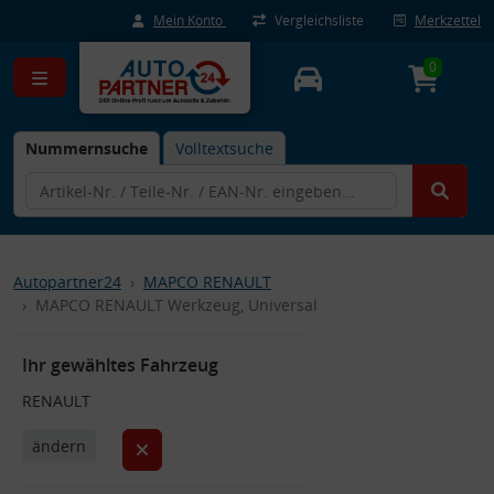
Mein Konto
Vergleichsliste
Merkzettel
0
Nummernsuche
Volltextsuche
Autopartner24
MAPCO RENAULT
MAPCO RENAULT Werkzeug, Universal
Ihr gewähltes Fahrzeug
RENAULT
ändern