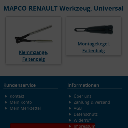
MAPCO RENAULT Werkzeug, Universal
Montagekegel,
Faltenbalg
Klemmzange,
Faltenbalg
Kundenservice
Informationen
Kontakt
Über uns
Mein Konto
Zahlung & Versand
Mein Merkzettel
AGB
Datenschutz
Widerruf
Impressum