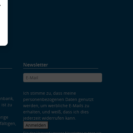
d
Newsletter
Ich stimme zu, dass meine
enbank,
personenbezogenen Daten genutzt
 ist zu
werden, um werbliche E-Mails zu
erhalten, und weiß, dass ich dies
rige
jederzeit widerrufen kann.
ältigen,
Anmelden