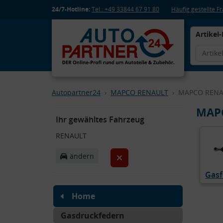
24/7-Hotline:
Tel.: +49 33844 67 91 80
Häufig gestellte 
Artikel-
Autopartner24
MAPCO RENAULT
MAPCO RENAU
MAPC
Ihr gewähltes Fahrzeug
RENAULT
ändern
Gasf
Home
Gasdruckfedern