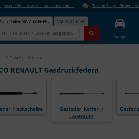
Fragen und Wissenswertes rund um Autoteile
Trusted Shops - Sicher ein
Nr. / Teile-Nr. / EAN-Nr.
Volltextsuche
Garage
LT Gasdruckfedern
O RENAULT Gasdruckfedern
eder, Heckscheibe
Gasfeder, Koffer- /
Gasfede
Laderaum