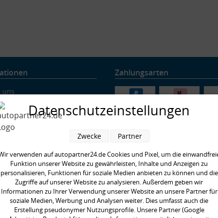
ationen
Zahlungsarten
 uns
ung & Versand
Datenschutzeinstellungen
nschutz
rruf
Zwecke
Partner
ressum
ärung zur Barrierefreiheit
Wir verwenden auf autopartner24.de Cookies und Pixel, um die einwandfrei
nachweis
Funktion unserer Website zu gewährleisten, Inhalte und Anzeigen zu
personalisieren, Funktionen für soziale Medien anbieten zu können und die
re Partner
Zugriffe auf unserer Website zu analysieren. Außerdem geben wir
ig gestellte Fragen
Informationen zu Ihrer Verwendung unserer Website an unsere Partner für
enswertes rund um Querlenker
soziale Medien, Werbung und Analysen weiter. Dies umfasst auch die
enswertes rund ums Fahrwerk
Erstellung pseudonymer Nutzungsprofile. Unsere Partner (Google
enswertes rund ums Radlager