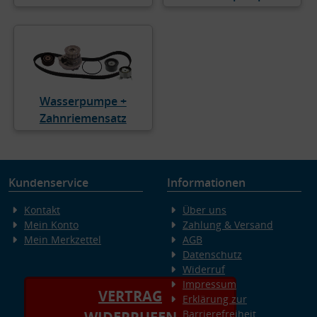
Wasserpumpe +
Zahnriemensatz
Kundenservice
Informationen
Kontakt
Über uns
Mein Konto
Zahlung & Versand
Mein Merkzettel
AGB
Datenschutz
Widerruf
Impressum
VERTRAG
Erklärung zur
Barrierefreiheit