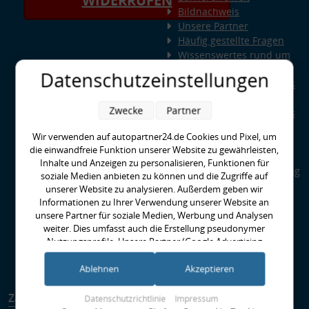
WIDERRUFEN
Bildnachweis
Unsere Partner
Häufig gestellte Fragen
Wissenswertes rund um
Querlenker
Datenschutzeinstellungen
Wissenswertes rund ums
Fahrwerk
Zwecke
Partner
Wissenswertes rund ums
Radlager
Wir verwenden auf autopartner24.de Cookies und Pixel, um
Wissenswertes rund um
die einwandfreie Funktion unserer Website zu gewährleisten,
Kupplungen
Inhalte und Anzeigen zu personalisieren, Funktionen für
Special Parts: Auto-Tuning
soziale Medien anbieten zu können und die Zugriffe auf
bei AUTOPARTNER24
unserer Website zu analysieren. Außerdem geben wir
Was ist HPS - High
Informationen zu Ihrer Verwendung unserer Website an
Performance Standard?
unsere Partner für soziale Medien, Werbung und Analysen
weiter. Dies umfasst auch die Erstellung pseudonymer
EBC-Bremse richtig
Nutzungsprofile. Unsere Partner (Google Advertising
Einbremsen
Products) führen diese Informationen möglicherweise mit
Runter im Hof
weiteren Daten zusammen, die Sie ihnen bereitgestellt haben
Ablehnen
Akzeptieren
(bspw. anhand eines persönlichen Accounts) oder welche sie
im Rahmen Ihrer Nutzung der Dienste gesammelt haben
Zahlungsarten
Versandarten
Datenschutzrichtlinie
Impressum
(bspw. Nutzungsdaten anderer Geräte). Ihre Einwilligung zur