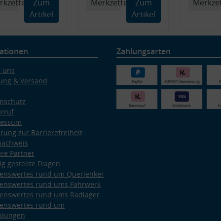
rkzettel
Zum
Merkzettel
Zum
Merkzet
Artikel
Artikel
ationen
Zahlungsarten
 uns
ung & Versand
nschutz
rruf
ressum
ärung zur Barrierefreiheit
nachweis
re Partner
ig gestellte Fragen
enswertes rund um Querlenker
enswertes rund ums Fahrwerk
enswertes rund ums Radlager
enswertes rund um
plungen