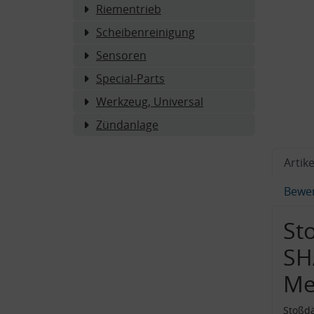
Riementrieb
Scheibenreinigung
Sensoren
Special-Parts
Werkzeug, Universal
Zündanlage
Artike
Bewe
St
SH
Me
Stoßd