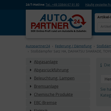
24/7-Hotline:
Tel.: +49 33844 67 91 80
Häufig gestellte 
Artikel-
Autopartner24
Federung / Dämpfung
Stoßdäm
Stoßdämpfer Satz HA, DAIHATSU SHARADE, TOYO
Abgasanlage
Die 
Abgasrückführung
Beleuchtung, Lampen
Bremsanlage
Sie h
Chemische Produkte
Kateg
EBC-Bremse
Elektrik