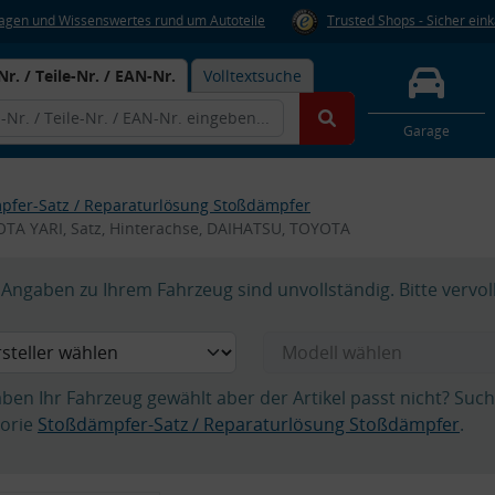
Fragen und Wissenswertes rund um Autoteile
Trusted Shops - Sicher ein
Nr. / Teile-Nr. / EAN-Nr.
Volltextsuche
Garage
pfer-Satz / Reparaturlösung Stoßdämpfer
TA YARI, Satz, Hinterachse, DAIHATSU, TOYOTA
Angaben zu Ihrem Fahrzeug sind unvollständig. Bitte vervol
aben Ihr Fahrzeug gewählt aber der Artikel passt nicht? Suc
orie
Stoßdämpfer-Satz / Reparaturlösung Stoßdämpfer
.