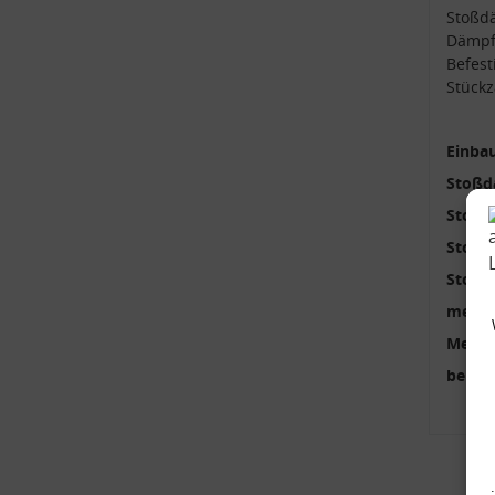
Stoßdä
Dämpf
Befest
Stückz
Einbau
Stoßd
Stoßd
Stoßd
Stoßd
mehrte
Menge
benöti