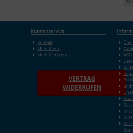
Me
Kundenservice
Inform
Kontakt
Über
Mein Konto
Zahl
Mein Merkzettel
AGB
Date
Wide
Imp
VERTRAG
Erkl
Bild
WIDERRUFEN
Unse
Häuf
Wiss
Wiss
Wiss
Wiss
Kup