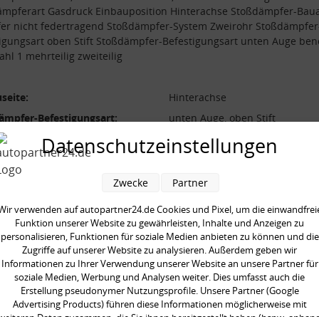
mpferart Gasdruck Einbauposition Hinterachse Stoßdämpfer-Baua
er nicht federtragend Stoßdämpfer-System Zweirohr Stoßdämpfer
igungsart oben Stift Stoßdämpfer-Befestigungsart unten Auge ben
ahl 1 mehrteilig zweiteilig
seite:
Hinterachse
ämpfer-Befestigungsart:
unten Auge, oben Stift
ämpfer-Bauart:
Dämpfer nicht federtragend
Datenschutzeinstellungen
ämpfer-System:
Zweirohr
ämpferart:
Gasdruck
Zwecke
Partner
ilig:
zweiteilig
Wir verwenden auf autopartner24.de Cookies und Pixel, um die einwandfrei
neinheit:
Satz
Funktion unserer Website zu gewährleisten, Inhalte und Anzeigen zu
personalisieren, Funktionen für soziale Medien anbieten zu können und die
gte Stückzahl:
1
Zugriffe auf unserer Website zu analysieren. Außerdem geben wir
Informationen zu Ihrer Verwendung unserer Website an unsere Partner für
soziale Medien, Werbung und Analysen weiter. Dies umfasst auch die
Erstellung pseudonymer Nutzungsprofile. Unsere Partner (Google
Advertising Products) führen diese Informationen möglicherweise mit
weiteren Daten zusammen, die Sie ihnen bereitgestellt haben (bspw. anhan