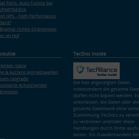
ial Parts: Auto-Tuning bei
OPARTNER24
ist HPS - High Performance
dard?
Bremse richtig Einbremsen
er im Hof
odukte
TecDoc Inside
lenker-Sätze
e & kürzere Antriebswellen
msen-Upgrade
Die hier angezeigten Daten,
ontierte Achsschenkel
insbesondere die gesamte Dat
 Bremsen
dürfen nicht kopiert werden. Es
unterlassen, die Daten oder die
gesamte Datenbank ohne vorhe
Zustimmung TecDocs zu vervielf
zu verbreiten und/oder diese
Handlungen durch Dritte ausfü
lassen. Ein Zuwiderhandeln stel