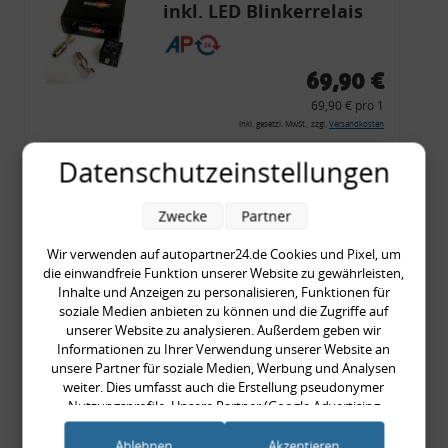
inkl. LED Blinkerrelais
CF 14
69,90 €
69,90 € pro 1
inkl. gesetzl. MwSt., zzgl.
Versandkosten
Merkzettel
Datenschutzeinstellungen
Zum Artikel
Zwecke
Partner
Wir verwenden auf autopartner24.de Cookies und Pixel, um
die einwandfreie Funktion unserer Website zu gewährleisten,
Rückleuchtenband mit
Inhalte und Anzeigen zu personalisieren, Funktionen für
Blinker, rot, US-Ecken,
soziale Medien anbieten zu können und die Zugriffe auf
unserer Website zu analysieren. Außerdem geben wir
Audi 80 Cabrio, Typ 89,
Informationen zu Ihrer Verwendung unserer Website an
OE-Nr.: 8G0945225 +
unsere Partner für soziale Medien, Werbung und Analysen
8G0945225C
weiter. Dies umfasst auch die Erstellung pseudonymer
999,99 €
Nutzungsprofile. Unsere Partner (Google Advertising
Products) führen diese Informationen möglicherweise mit
999,99 € pro 1
weiteren Daten zusammen, die Sie ihnen bereitgestellt haben
Ablehnen
Akzeptieren
inkl. gesetzl. MwSt., zzgl.
Versandkosten