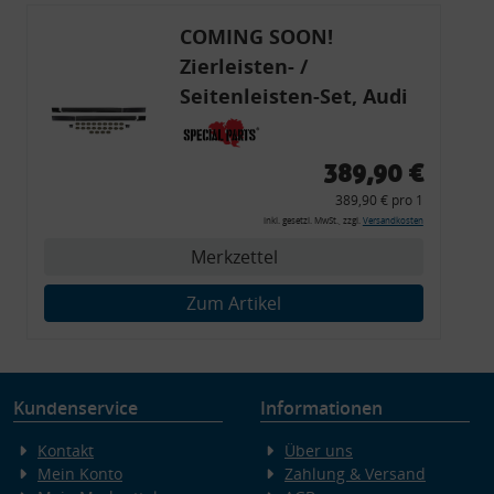
COMING SOON!
Zierleisten- /
Seitenleisten-Set, Audi
80 Cabrio, Coupe, S2, (6x
Zierleiste, 2x Kappe,
389,90 €
Clipse,
389,90 € pro 1
Montagewerkzeug)
inkl. gesetzl. MwSt., zzgl.
Versandkosten
Merkzettel
Zum Artikel
Kundenservice
Informationen
Kontakt
Über uns
Mein Konto
Zahlung & Versand