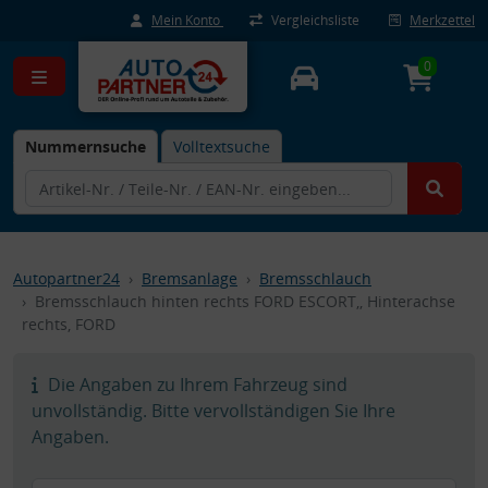
Mein Konto
Vergleichsliste
Merkzettel
0
Nummernsuche
Volltextsuche
Autopartner24
Bremsanlage
Bremsschlauch
Bremsschlauch hinten rechts FORD ESCORT,, Hinterachse
rechts, FORD
Die Angaben zu Ihrem Fahrzeug sind
unvollständig. Bitte vervollständigen Sie Ihre
Angaben.