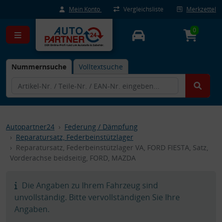
Mein Konto
Vergleichsliste
Merkzettel
0
Nummernsuche
Volltextsuche
Autopartner24
Federung / Dämpfung
Reparatursatz, Federbeinstützlager
Reparatursatz, Federbeinstützlager VA, FORD FIESTA, Satz,
Vorderachse beidseitig, FORD, MAZDA
Die Angaben zu Ihrem Fahrzeug sind
unvollständig. Bitte vervollständigen Sie Ihre
Angaben.