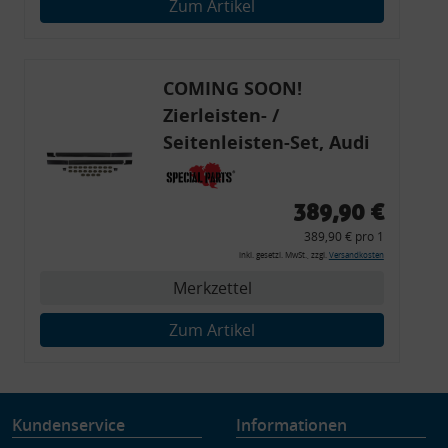
Zum Artikel
Verwendung genauer Standortdaten
Endgeräteeigenschaften zur Identifikation aktiv abfragen
COMING SOON!
Zierleisten- /
Seitenleisten-Set, Audi
80 Cabrio, Coupe, S2, (6x
Zierleiste, 2x Kappe,
389,90 €
Clipse,
389,90 € pro 1
Montagewerkzeug)
inkl. gesetzl. MwSt., zzgl.
Versandkosten
Merkzettel
Zum Artikel
Kundenservice
Informationen