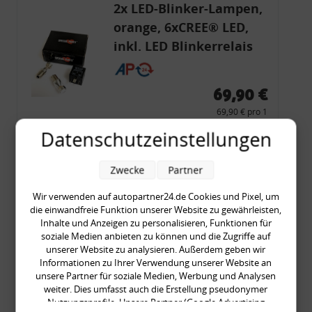
2x LED-Blinker-Lampen,
orange, 6xCREE® LED,
inkl. LED Blinkerrelais
CF 14
69,90 €
69,90 € pro 1
inkl. gesetzl. MwSt., zzgl.
Versandkosten
Datenschutzeinstellungen
Merkzettel
Zwecke
Partner
Zum Artikel
Wir verwenden auf autopartner24.de Cookies und Pixel, um
die einwandfreie Funktion unserer Website zu gewährleisten,
Inhalte und Anzeigen zu personalisieren, Funktionen für
Rückleuchtenband mit
soziale Medien anbieten zu können und die Zugriffe auf
unserer Website zu analysieren. Außerdem geben wir
Blinker, rot, US-Ecken,
Informationen zu Ihrer Verwendung unserer Website an
Audi 80 Cabrio, Typ 89,
unsere Partner für soziale Medien, Werbung und Analysen
OE-Nr.: 8G0945225 +
weiter. Dies umfasst auch die Erstellung pseudonymer
Nutzungsprofile. Unsere Partner (Google Advertising
8G0945225C