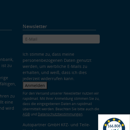
Newsletter
Ich stimme zu, dass meine
enbank,
personenbezogenen Daten genutzt
 ist zu
werden, um werbliche E-Mails zu
erhalten, und weiß, dass ich dies
rige
jederzeit widerrufen kann.
ältigen,
Anmelden
Für den Versand unserer Newsletter nutzen wir
hren zu
rapidmail. Mit Ihrer Anmeldung stimmen Sie zu,
lt eine
dass die eingegebenen Daten an rapidmail
nd wird
übermittelt werden. Beachten Sie bitte auch die
AGB
und
Datenschutzbestimmungen
.
Autopartner GmbH KFZ- und Teile-