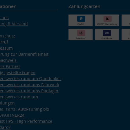
ationen
Zahlungsarten
 uns
ung & Versand
nschutz
rruf
ressum
ärung zur Barrierefreiheit
nachweis
re Partner
ig gestellte Fragen
enswertes rund um Querlenker
enswertes rund ums Fahrwerk
enswertes rund ums Radlager
enswertes rund um
plungen
ial Parts: Auto-Tuning bei
OPARTNER24
ist HPS - High Performance
dard?