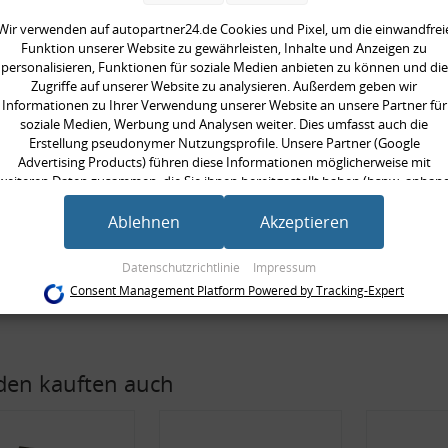
ppelstange
Wir verwenden auf autopartner24.de Cookies und Pixel, um die einwandfrei
 Montagezubehör
Funktion unserer Website zu gewährleisten, Inhalte und Anzeigen zu
personalisieren, Funktionen für soziale Medien anbieten zu können und die
Zugriffe auf unserer Website zu analysieren. Außerdem geben wir
seite:
Vorderachse links, Vorderachse
Informationen zu Ihrer Verwendung unserer Website an unsere Partner für
rkte Ausführung:
soziale Medien, Werbung und Analysen weiter. Dies umfasst auch die
ät:
HPS standard
Erstellung pseudonymer Nutzungsprofile. Unsere Partner (Google
Advertising Products) führen diese Informationen möglicherweise mit
/Strebe:
Koppelstange
weiteren Daten zusammen, die Sie ihnen bereitgestellt haben (bspw. anhan
 [mm]:
245,0 mm
eines persönlichen Accounts) oder welche sie im Rahmen Ihrer Nutzung der
Dienste gesammelt haben (bspw. Nutzungsdaten anderer Geräte). Ihre
Ablehnen
Akzeptieren
gte Stückzahl:
2,0
Einwilligung zur Nutzung von Cookies und Pixeln können Sie jederzeit
gewinde [mm]:
M12x1,25 mm
widerrufen, indem Sie auf den Datenschutz-Button links unten klicken und
Datenschutzrichtlinie
Impressum
dort die entsprechenden Anpassungen vornehmen.
Consent Management Platform Powered by Tracking-Expert
Zwecke der Datenverarbeitung durch unsere Partner:
Speichern von oder Zugriff auf Informationen auf einem Endgerät
Verwendung reduzierter Daten zur Auswahl von Werbeanzeigen
Erstellung von Profilen für personalisierte Werbung
en kauften auch
Verwendung von Profilen zur Auswahl personalisierter Werbung
Erstellung von Profilen zur Personalisierung von Inhalten
Verwendung von Profilen zur Auswahl personalisierter Inhalte
Messung der Werbeleistung