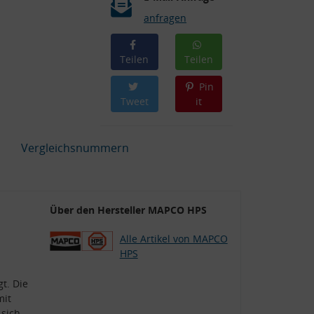
anfragen
Teilen
Teilen
Pin
Tweet
it
Vergleichsnummern
Über den Hersteller MAPCO HPS
Alle Artikel von MAPCO
HPS
t. Die
mit
 sich