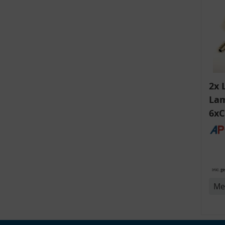
v
2x 
Lam
6xC
ink
Bli
14
inkl. g
Me