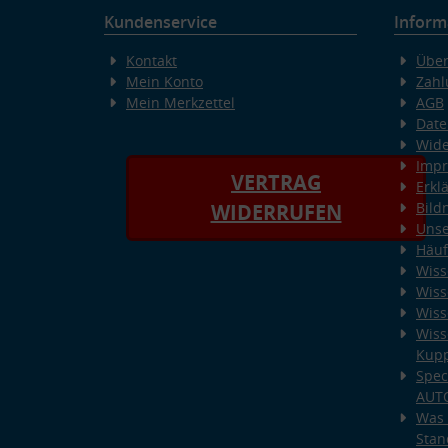
Kundenservice
Inform
Kontakt
Über
Mein Konto
Zahl
Mein Merkzettel
AGB
Date
Wide
Imp
VERTRAG
Erkl
Bild
WIDERRUFEN
Unse
Häuf
Wiss
Wiss
Wiss
Wiss
Kup
Spec
AUT
Was 
Stan