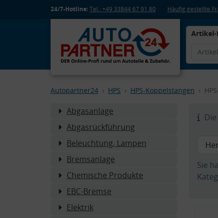
24/7-Hotline:
Tel.: +49 33844 67 91 80
Häufig gestellte 
Artikel-
Autopartner24
HPS
HPS-Koppelstangen
HPS-
Abgasanlage
Die 
Abgasrückführung
Beleuchtung, Lampen
Bremsanlage
Sie h
Chemische Produkte
Kateg
EBC-Bremse
Elektrik