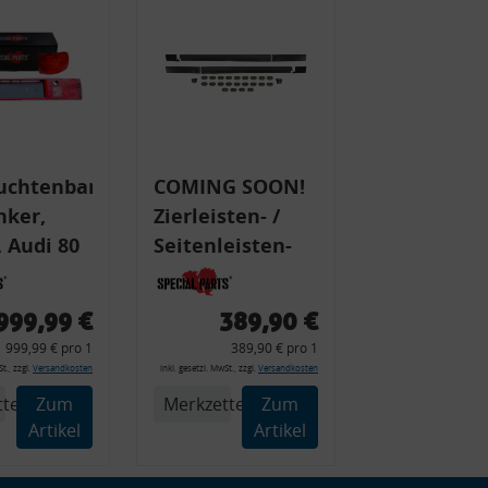
uchtenband
COMING SOON!
nker,
Zierleisten- /
 Audi 80
Seitenleisten-
 Typ 89,
Set, Audi 80
Cabrio, Coupe,
999,99 €
389,90 €
225 +
S2, (6x
999,99 € pro 1
389,90 € pro 1
225C
Zierleiste, 2x
t., zzgl.
Versandkosten
inkl. gesetzl. MwSt., zzgl.
Versandkosten
Kappe, Clipse,
tel
Zum
Merkzettel
Zum
Montagewerkzeug)
Artikel
Artikel