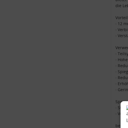
die Le
Vorteil
∙ 12 
∙ Verb
∙ Vers
Verwen
∙ Teil
∙ Hohe
∙ Redu
∙ Spie
∙ Redu
∙ Erhö
∙ Geri
Spezi
∙ Stei
∙ Verb
beste