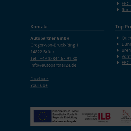
EBC-
Runt
Kontakt
Top Pr
Quer
Autopartner GmbH
Dünn
Gregor-von-Brück-Ring 1
Bre
14822 Brück
Vorm
Tel.: +49 33844 67 91 80
EBC
info@autopartner24.de
Facebook
YouTube