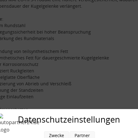
bensdauer der Kugelgelenke verlängert.
e:
mm Rundstahl
iegungssicherheit bei hoher Beanspruchung
tärkung des Rundmaterials
dung von teilsynthetischem Fett
synthetisches Fett für dauergeschmierte Kugelgelenke
r Korrosionsschutz
ziert Ruckgleiten
gelglatte Oberfläche
zierung von Abrieb und Verschleiß
hung der Standzeiten
nge Einlaufzeiten
almanschetten
gerung des Temperatureinsatzbereiches
Datenschutzeinstellungen
esserte Haltbarkeit der Manschetten
hend aus:
Zwecke
Partner