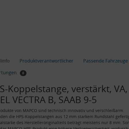
linfo
Produktverantwortlicher
Passende Fahrzeuge
rtungen
0
S-Koppelstange, verstärkt, VA,
EL VECTRA B, SAAB 9-5
odukte von MAPCO sind technisch innovativ und verschleißarm.
den die HPS-Koppelstangen aus 12 mm starkem Rundstahl gefertig
alstärke des Herstelleroriginalteils beträgt meistens nur 8 mm. So
 das MAPCO-HPS-Produkt eine höhere Verbiegesicherheit, wodurch