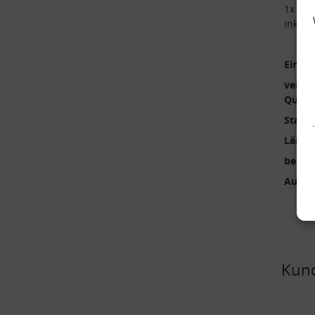
1x Ko
inkl.
Einbau
verstä
Qualit
Stange
Länge
benöti
Außen
Kund