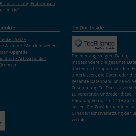
Bremse richtig Einbremsen
er im Hof
odukte
TecDoc Inside
lenker-Sätze
e & kürzere Antriebswellen
msen-Upgrade
Die hier angezeigten Daten,
ontierte Achsschenkel
insbesondere die gesamte Dat
 Bremsen
dürfen nicht kopiert werden. Es
unterlassen, die Daten oder die
gesamte Datenbank ohne vorhe
Zustimmung TecDocs zu vervielf
zu verbreiten und/oder diese
Handlungen durch Dritte ausfü
lassen. Ein Zuwiderhandeln stel
Urheberrechtsverletzung dar u
verfolgt.