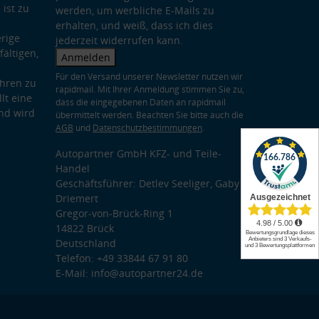
 ist zu
werden, um werbliche E-Mails zu
erhalten, und weiß, dass ich dies
rige
jederzeit widerrufen kann.
ältigen,
Anmelden
Für den Versand unserer Newsletter nutzen wir
hren zu
rapidmail. Mit Ihrer Anmeldung stimmen Sie zu,
lt eine
dass die eingegebenen Daten an rapidmail
nd wird
übermittelt werden. Beachten Sie bitte auch die
AGB
und
Datenschutzbestimmungen
.
Autopartner GmbH KFZ- und Teile-
Handel
Geschäftsführer: Detlev Seeliger, Gaby
Driemert
Gregor-von-Brück-Ring 1
14822 Brück
Deutschland
Telefon: +49 33844 67 91 80
E-Mail: info@autopartner24.de