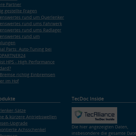
re Partner
ig gestellte Fragen
enswertes rund um Querlenker
enswertes rund ums Fahrwerk
enswertes rund ums Radlager
enswertes rund um
plungen
ial Parts: Auto-Tuning bei
OPARTNER24
ist HPS - High Performance
dard?
Bremse richtig Einbremsen
er im Hof
odukte
TecDoc Inside
lenker-Sätze
e & kürzere Antriebswellen
msen-Upgrade
Die hier angezeigten Daten,
ontierte Achsschenkel
insbesondere die gesamte Dat
 Bremsen