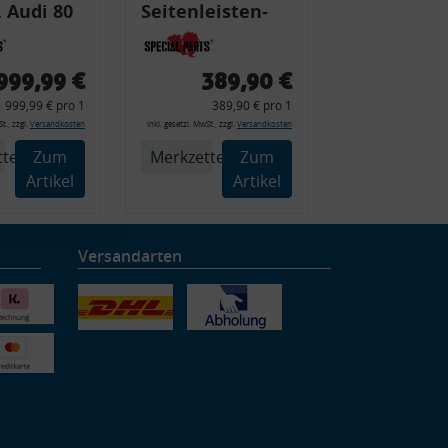
 Audi 80
Seitenleisten-
 Typ 89,
Set, Audi 80
Cabrio, Coupe,
999,99 €
389,90 €
225 +
S2, (6x
999,99 € pro 1
389,90 € pro 1
225C
Zierleiste, 2x
t., zzgl.
Versandkosten
inkl. gesetzl. MwSt., zzgl.
Versandkosten
Kappe, Clipse,
tel
Zum
Merkzettel
Zum
Montagewerkzeug)
Artikel
Artikel
Versandarten