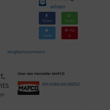
anfragen
Teilen
Teilen
Pin
Tweet
it
Vergleichsnummern
t,
Über den Hersteller MAPCO
hts
Alle Artikel von MAPCO
nge