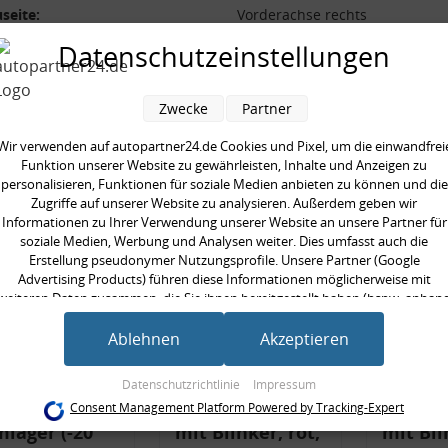
seite:
Vorderachse rechts
 [mm]:
487 mm
Datenschutzeinstellungen
Zwecke
Partner
Wir verwenden auf autopartner24.de Cookies und Pixel, um die einwandfrei
en kauften auch
Funktion unserer Website zu gewährleisten, Inhalte und Anzeigen zu
personalisieren, Funktionen für soziale Medien anbieten zu können und die
Zugriffe auf unserer Website zu analysieren. Außerdem geben wir
Informationen zu Ihrer Verwendung unserer Website an unsere Partner für
soziale Medien, Werbung und Analysen weiter. Dies umfasst auch die
Erstellung pseudonymer Nutzungsprofile. Unsere Partner (Google
Advertising Products) führen diese Informationen möglicherweise mit
weiteren Daten zusammen, die Sie ihnen bereitgestellt haben (bspw. anhan
eines persönlichen Accounts) oder welche sie im Rahmen Ihrer Nutzung der
Dienste gesammelt haben (bspw. Nutzungsdaten anderer Geräte). Ihre
Ablehnen
Akzeptieren
Einwilligung zur Nutzung von Cookies und Pixeln können Sie jederzeit
widerrufen, indem Sie auf den Datenschutz-Button links unten klicken und
Datenschutzrichtlinie
Impressum
dort die entsprechenden Anpassungen vornehmen.
ferlegungs-
Rückleuchtenband
Rückle
Consent Management Platform Powered by Tracking-Expert
lager (-20
mit Blinker, rot,
mit Bli
Zwecke der Datenverarbeitung durch unsere Partner: