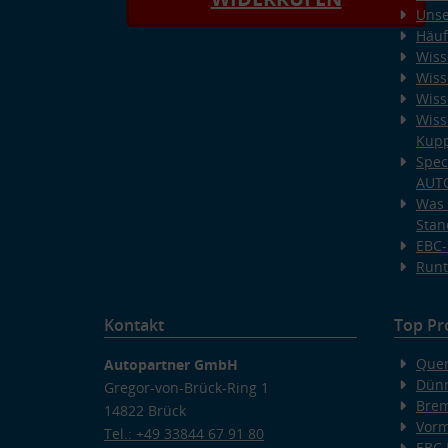
Unse
Häuf
Wiss
Wiss
Wiss
Wiss
Kup
Spec
AUT
Was 
Stan
EBC-
Runt
Kontakt
Top Pr
Quer
Autopartner GmbH
Dünn
Gregor-von-Brück-Ring 1
Bre
14822 Brück
Vorm
Tel.: +49 33844 67 91 80
EBC