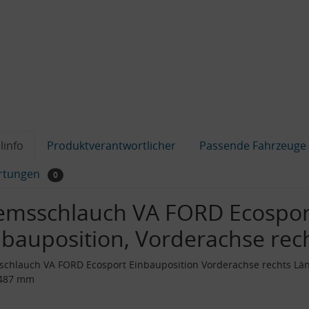
linfo
Produktverantwortlicher
Passende Fahrzeuge
rtungen
0
emsschlauch VA FORD Ecospor
nbauposition, Vorderachse rec
chlauch VA FORD Ecosport Einbauposition Vorderachse rechts Lä
487 mm