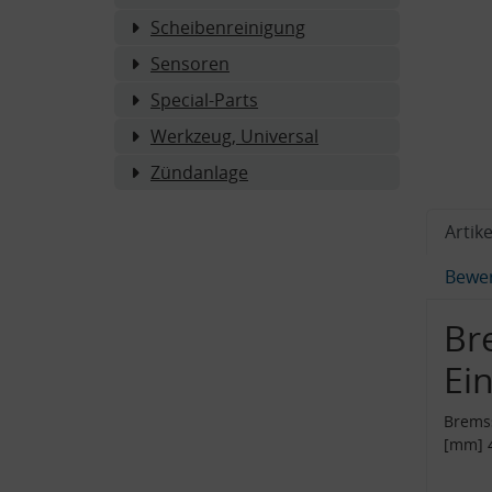
Scheibenreinigung
Sensoren
Special-Parts
Werkzeug, Universal
Zündanlage
Artike
Bewe
Br
Ei
Bremss
[mm] 