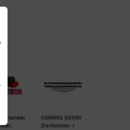
e
d
uchtenband
COMING SOON!
nker,
Zierleisten- /