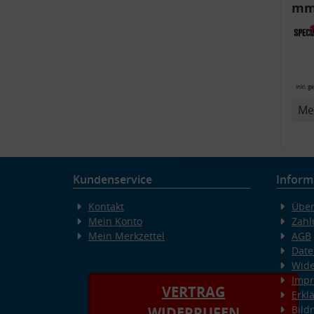
mm)
Aud
6R,
inkl. g
Me
v
Kundenservice
Inform
Kontakt
Über
Mein Konto
Zahl
Mein Merkzettel
AGB
Date
Wide
Imp
VERTRAG
Erkl
Bild
WIDERRUFEN