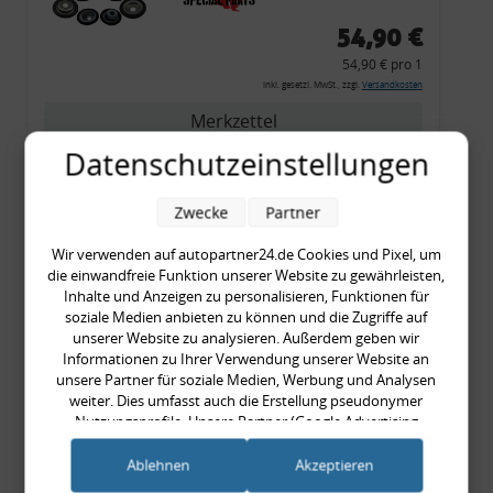
54,90 €
54,90 € pro 1
inkl. gesetzl. MwSt., zzgl.
Versandkosten
Merkzettel
Datenschutzeinstellungen
Zum Artikel
Zwecke
Partner
Wir verwenden auf autopartner24.de Cookies und Pixel, um
Rückleuchtenband mit
die einwandfreie Funktion unserer Website zu gewährleisten,
Blinker, rot, US-Ecken,
Inhalte und Anzeigen zu personalisieren, Funktionen für
Audi 80 Cabrio, Typ 89,
soziale Medien anbieten zu können und die Zugriffe auf
unserer Website zu analysieren. Außerdem geben wir
OE-Nr.: 8G0945225 +
Informationen zu Ihrer Verwendung unserer Website an
8G0945225C
unsere Partner für soziale Medien, Werbung und Analysen
999,99 €
weiter. Dies umfasst auch die Erstellung pseudonymer
Nutzungsprofile. Unsere Partner (Google Advertising
999,99 € pro 1
Products) führen diese Informationen möglicherweise mit
inkl. gesetzl. MwSt., zzgl.
Versandkosten
weiteren Daten zusammen, die Sie ihnen bereitgestellt haben
Ablehnen
Akzeptieren
Merkzettel
(bspw. anhand eines persönlichen Accounts) oder welche sie