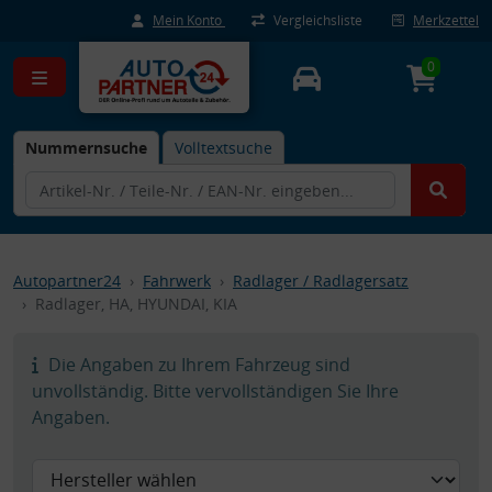
Mein Konto
Vergleichsliste
Merkzettel
0
Nummernsuche
Volltextsuche
Autopartner24
Fahrwerk
Radlager / Radlagersatz
Radlager, HA, HYUNDAI, KIA
Die Angaben zu Ihrem Fahrzeug sind
unvollständig. Bitte vervollständigen Sie Ihre
Angaben.