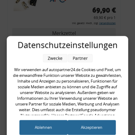
69,90 €
69,90 € pro 1
inkl. gesetzl. MwSt., zzgl.
Versandkosten
Merkzettel
Datenschutzeinstellungen
Zum Artikel
Zwecke
Partner
Wir verwenden auf autopartner24.de Cookies und Pixel, um
Rückleuchtenband mit
die einwandfreie Funktion unserer Website zu gewährleisten,
Blinker, rot, US-Ecken,
Inhalte und Anzeigen zu personalisieren, Funktionen für
Audi 80 Cabrio, Typ 89,
soziale Medien anbieten zu können und die Zugriffe auf
unserer Website zu analysieren. Außerdem geben wir
OE-Nr.: 8G0945225 +
Informationen zu Ihrer Verwendung unserer Website an
8G0945225C
unsere Partner für soziale Medien, Werbung und Analysen
999,99 €
weiter. Dies umfasst auch die Erstellung pseudonymer
Nutzungsprofile. Unsere Partner (Google Advertising
999,99 € pro 1
Products) führen diese Informationen möglicherweise mit
inkl. gesetzl. MwSt., zzgl.
Versandkosten
weiteren Daten zusammen, die Sie ihnen bereitgestellt haben
Ablehnen
Akzeptieren
Merkzettel
(bspw. anhand eines persönlichen Accounts) oder welche sie