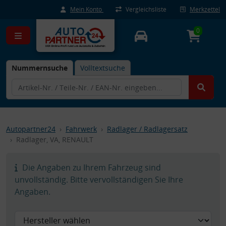
Mein Konto
Vergleichsliste
Merkzettel
0
Nummernsuche
Volltextsuche
Autopartner24
Fahrwerk
Radlager / Radlagersatz
Radlager, VA, RENAULT
Die Angaben zu Ihrem Fahrzeug sind
unvollständig. Bitte vervollständigen Sie Ihre
Angaben.