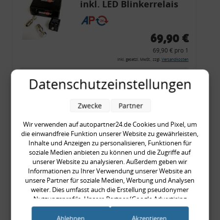
inkl. LED Blinkerrelais
CF 14
69,90 €
69,90 € pro 1
inkl. gesetzl. MwSt., zzgl.
Versandkosten
Merkzettel
Datenschutzeinstellungen
Zum Artikel
Zwecke
Partner
Wir verwenden auf autopartner24.de Cookies und Pixel, um
die einwandfreie Funktion unserer Website zu gewährleisten,
Rückleuchtenband mit
Inhalte und Anzeigen zu personalisieren, Funktionen für
Blinker, rot, US-Ecken,
soziale Medien anbieten zu können und die Zugriffe auf
unserer Website zu analysieren. Außerdem geben wir
Audi 80 Cabrio, Typ 89,
Informationen zu Ihrer Verwendung unserer Website an
OE-Nr.: 8G0945225 +
unsere Partner für soziale Medien, Werbung und Analysen
8G0945225C
weiter. Dies umfasst auch die Erstellung pseudonymer
999,99 €
Nutzungsprofile. Unsere Partner (Google Advertising
Products) führen diese Informationen möglicherweise mit
999,99 € pro 1
weiteren Daten zusammen, die Sie ihnen bereitgestellt haben
Ablehnen
Akzeptieren
inkl. gesetzl. MwSt., zzgl.
Versandkosten