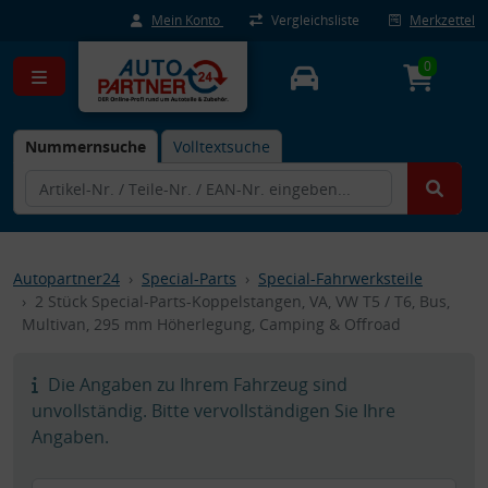
Mein Konto
Vergleichsliste
Merkzettel
0
Nummernsuche
Volltextsuche
Autopartner24
Special-Parts
Special-Fahrwerksteile
2 Stück Special-Parts-Koppelstangen, VA, VW T5 / T6, Bus,
Multivan, 295 mm Höherlegung, Camping & Offroad
Die Angaben zu Ihrem Fahrzeug sind
unvollständig. Bitte vervollständigen Sie Ihre
Angaben.