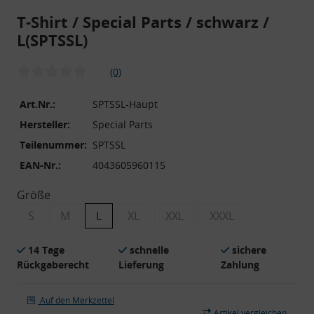
T-Shirt / Special Parts / schwarz /
L
(SPTSSL)
(0)
Art.Nr.:
SPTSSL-Haupt
Hersteller:
Special Parts
Teilenummer:
SPTSSL
EAN-Nr.:
4043605960115
Größe
S
M
L
XL
XXL
XXXL
14 Tage
schnelle
sichere
Rückgaberecht
Lieferung
Zahlung
Auf den Merkzettel
Artikel vergleichen