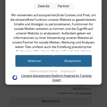
Zierleiste, 2x Kappe,
389,90 €
Zwecke
Partner
Clipse,
389,90 € pro 1
Montagewerkzeug)
Wir verwenden auf autopartner24.de Cookies und Pixel, um
inkl. gesetzl. MwSt., zzgl.
Versandkosten
die einwandfreie Funktion unserer Website zu gewährleisten,
Merkzettel
Inhalte und Anzeigen zu personalisieren, Funktionen für
soziale Medien anbieten zu können und die Zugriffe auf
unserer Website zu analysieren. Außerdem geben wir
Zum Artikel
Informationen zu Ihrer Verwendung unserer Website an
unsere Partner für soziale Medien, Werbung und Analysen
weiter. Dies umfasst auch die Erstellung pseudonymer
Nutzungsprofile. Unsere Partner (Google Advertising
EBC-Bremsscheiben,
Products) führen diese Informationen möglicherweise mit
Turbo Groove Disc Black
weiteren Daten zusammen, die Sie ihnen bereitgestellt haben
Ablehnen
Akzeptieren
(bspw. anhand eines persönlichen Accounts) oder welche sie
(2-teilig), VA, VW Golf 4
im Rahmen Ihrer Nutzung der Dienste gesammelt haben
Datenschutzrichtlinie
Impressum
R32, Ø 334 mm
(bspw. Nutzungsdaten anderer Geräte). Ihre Einwilligung zur
Consent Management Platform Powered by Tracking-
Nutzung von Cookies und Pixeln können Sie jederzeit
Expert
469,90 €
widerrufen, indem Sie auf den Datenschutz-Button links
unten klicken und dort die entsprechenden Anpassungen
469,90 € pro 1
vornehmen.
inkl. gesetzl. MwSt., zzgl.
Versandkosten
Merkzettel
Zwecke der Datenverarbeitung durch unsere Partner: