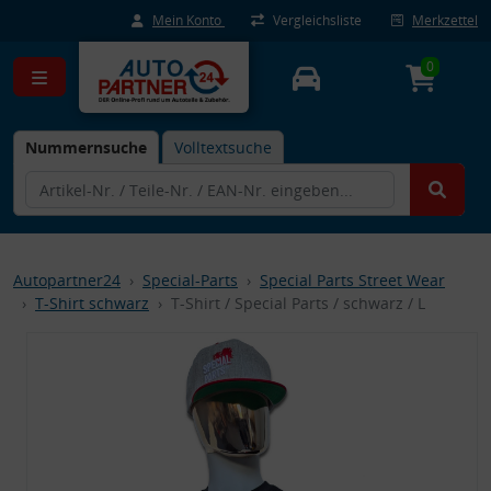
Mein Konto
Vergleichsliste
Merkzettel
0
Nummernsuche
Volltextsuche
Autopartner24
Special-Parts
Special Parts Street Wear
T-Shirt schwarz
T-Shirt / Special Parts / schwarz / L