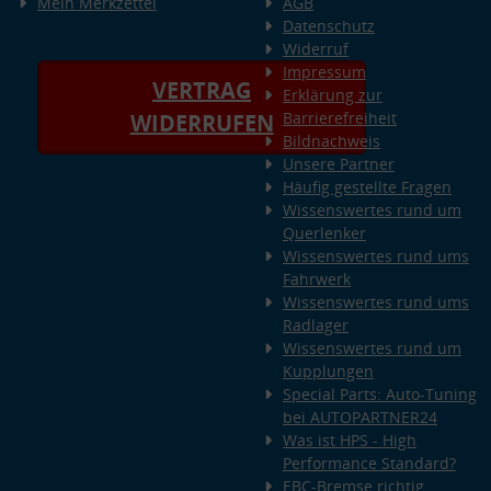
Mein Merkzettel
AGB
Datenschutz
Widerruf
Impressum
VERTRAG
Erklärung zur
Barrierefreiheit
WIDERRUFEN
Bildnachweis
Unsere Partner
Häufig gestellte Fragen
Wissenswertes rund um
Querlenker
Wissenswertes rund ums
Fahrwerk
Wissenswertes rund ums
Radlager
Wissenswertes rund um
Kupplungen
Special Parts: Auto-Tuning
bei AUTOPARTNER24
Was ist HPS - High
Performance Standard?
EBC-Bremse richtig