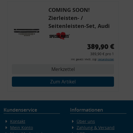
COMING SOON!
Zierleisten- /
Seitenleisten-Set, Audi
80 Cabrio, Coupe, S2, (6x
Zierleiste, 2x Kappe,
389,90 €
Clipse,
389,90 € pro 1
Montagewerkzeug)
inkl. gesetzl. MwSt., zzgl.
Versandkosten
Merkzettel
Zum Artikel
Kundenservice
Informationen
Kontakt
Über uns
Mein Konto
Zahlung & Versand