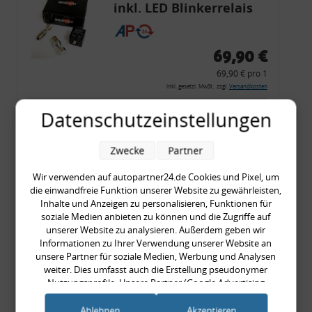
inkl. LED Blinkerrelais
CF 14
69,90 €
69,90 € pro 1
inkl. gesetzl. MwSt., zzgl.
Versandkosten
Merkzettel
Datenschutzeinstellungen
Zum Artikel
Zwecke
Partner
Wir verwenden auf autopartner24.de Cookies und Pixel, um
die einwandfreie Funktion unserer Website zu gewährleisten,
Rückleuchtenband mit
Inhalte und Anzeigen zu personalisieren, Funktionen für
Blinker, rot, US-Ecken,
soziale Medien anbieten zu können und die Zugriffe auf
unserer Website zu analysieren. Außerdem geben wir
Audi 80 Cabrio, Typ 89,
Informationen zu Ihrer Verwendung unserer Website an
OE-Nr.: 8G0945225 +
unsere Partner für soziale Medien, Werbung und Analysen
8G0945225C
weiter. Dies umfasst auch die Erstellung pseudonymer
999,99 €
Nutzungsprofile. Unsere Partner (Google Advertising
Products) führen diese Informationen möglicherweise mit
999,99 € pro 1
weiteren Daten zusammen, die Sie ihnen bereitgestellt haben
Ablehnen
Akzeptieren
inkl. gesetzl. MwSt., zzgl.
Versandkosten