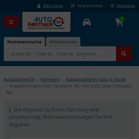
Mein Konto
Vergleichsliste
Merkzettel
0
Nummernsuche
Volltextsuche
Autopartner24
Fahrwerk
Koppelstangen-Satz (2 Stück)
Koppelstangen-Satz, verstärkt, VA, Fiat 500X, Jeep Compass
M6
Die Angaben zu Ihrem Fahrzeug sind
unvollständig. Bitte vervollständigen Sie Ihre
Angaben.