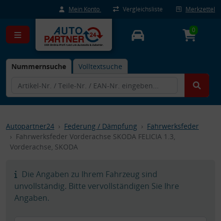
Mein Konto
Vergleichsliste
Merkzettel
0
Nummernsuche
Volltextsuche
Autopartner24
Federung / Dämpfung
Fahrwerksfeder
Fahrwerksfeder Vorderachse SKODA FELICIA 1.3,
Vorderachse, SKODA
Die Angaben zu Ihrem Fahrzeug sind
unvollständig. Bitte vervollständigen Sie Ihre
Angaben.