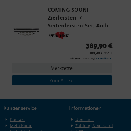
COMING SOON!
Zierleisten- /
Seitenleisten-Set, Audi
80 Cabrio, Coupe, S2, (6x
Zierleiste, 2x Kappe,
389,90 €
Clipse,
389,90 € pro 1
Montagewerkzeug)
inkl. gesetzl. MwSt., zzgl.
Versandkosten
Merkzettel
Zum Artikel
Kundenservice
Informationen
Kontakt
Über uns
Mein Konto
Zahlung & Versand