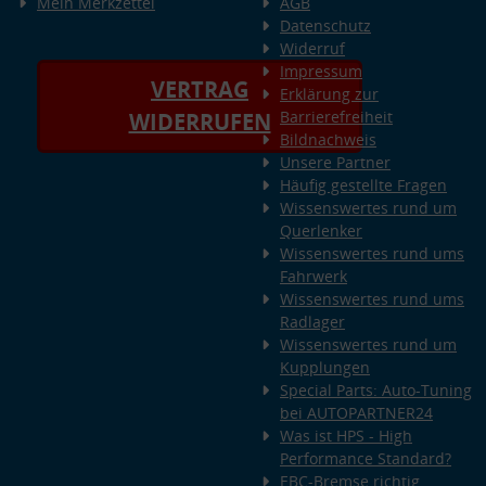
Mein Merkzettel
AGB
Datenschutz
Widerruf
Impressum
VERTRAG
Erklärung zur
Barrierefreiheit
WIDERRUFEN
Bildnachweis
Unsere Partner
Häufig gestellte Fragen
Wissenswertes rund um
Querlenker
Wissenswertes rund ums
Fahrwerk
Wissenswertes rund ums
Radlager
Wissenswertes rund um
Kupplungen
Special Parts: Auto-Tuning
bei AUTOPARTNER24
Was ist HPS - High
Performance Standard?
EBC-Bremse richtig