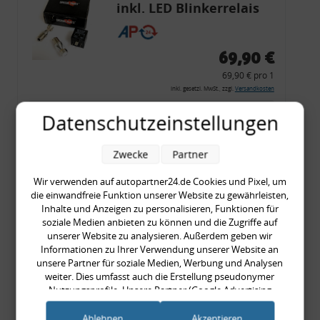
inkl. LED Blinkerrelais
CF 14
69,90 €
69,90 € pro 1
inkl. gesetzl. MwSt., zzgl.
Versandkosten
Merkzettel
Datenschutzeinstellungen
Zum Artikel
Zwecke
Partner
Wir verwenden auf autopartner24.de Cookies und Pixel, um
die einwandfreie Funktion unserer Website zu gewährleisten,
Rückleuchtenband mit
Inhalte und Anzeigen zu personalisieren, Funktionen für
Blinker, rot, US-Ecken,
soziale Medien anbieten zu können und die Zugriffe auf
unserer Website zu analysieren. Außerdem geben wir
Audi 80 Cabrio, Typ 89,
Informationen zu Ihrer Verwendung unserer Website an
OE-Nr.: 8G0945225 +
unsere Partner für soziale Medien, Werbung und Analysen
8G0945225C
weiter. Dies umfasst auch die Erstellung pseudonymer
999,99 €
Nutzungsprofile. Unsere Partner (Google Advertising
Products) führen diese Informationen möglicherweise mit
999,99 € pro 1
weiteren Daten zusammen, die Sie ihnen bereitgestellt haben
Ablehnen
Akzeptieren
inkl. gesetzl. MwSt., zzgl.
Versandkosten