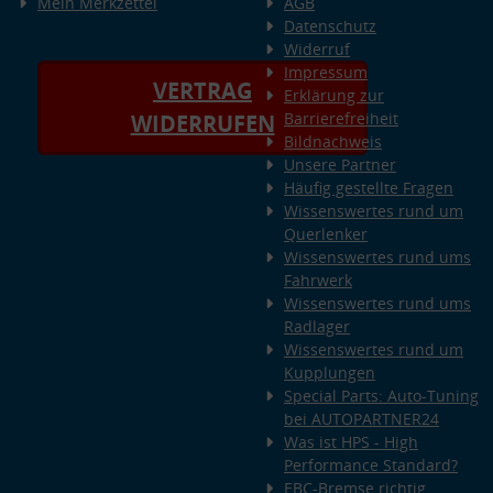
Mein Merkzettel
AGB
Datenschutz
Widerruf
Impressum
VERTRAG
Erklärung zur
Barrierefreiheit
WIDERRUFEN
Bildnachweis
Unsere Partner
Häufig gestellte Fragen
Wissenswertes rund um
Querlenker
Wissenswertes rund ums
Fahrwerk
Wissenswertes rund ums
Radlager
Wissenswertes rund um
Kupplungen
Special Parts: Auto-Tuning
bei AUTOPARTNER24
Was ist HPS - High
Performance Standard?
EBC-Bremse richtig