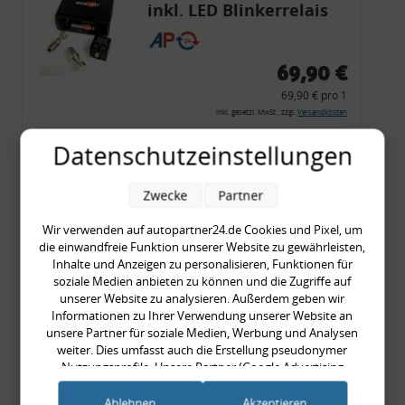
inkl. LED Blinkerrelais
CF 14
69,90 €
69,90 € pro 1
inkl. gesetzl. MwSt., zzgl.
Versandkosten
Merkzettel
Datenschutzeinstellungen
Zum Artikel
Zwecke
Partner
Wir verwenden auf autopartner24.de Cookies und Pixel, um
die einwandfreie Funktion unserer Website zu gewährleisten,
Rückleuchtenband mit
Inhalte und Anzeigen zu personalisieren, Funktionen für
Blinker, rot, US-Ecken,
soziale Medien anbieten zu können und die Zugriffe auf
unserer Website zu analysieren. Außerdem geben wir
Audi 80 Cabrio, Typ 89,
Informationen zu Ihrer Verwendung unserer Website an
OE-Nr.: 8G0945225 +
unsere Partner für soziale Medien, Werbung und Analysen
8G0945225C
weiter. Dies umfasst auch die Erstellung pseudonymer
999,99 €
Nutzungsprofile. Unsere Partner (Google Advertising
Products) führen diese Informationen möglicherweise mit
999,99 € pro 1
weiteren Daten zusammen, die Sie ihnen bereitgestellt haben
Ablehnen
Akzeptieren
inkl. gesetzl. MwSt., zzgl.
Versandkosten