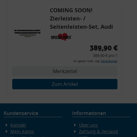
COMING SOON!
Zierleisten- /
Seitenleisten-Set, Audi
80 Cabrio, Coupe, S2, (6x
Zierleiste, 2x Kappe,
389,90 €
Clipse,
389,90 € pro 1
Montagewerkzeug)
inkl. gesetzl. MwSt., zzgl.
Versandkosten
Merkzettel
Zum Artikel
Kundenservice
Informationen
Kontakt
Über uns
Mein Konto
Zahlung & Versand