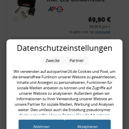
CF 14
69,90 €
69,90 € pro 1
inkl. gesetzl. MwSt., zzgl.
Versandkosten
Merkzettel
Datenschutzeinstellungen
Zum Artikel
Zwecke
Partner
Wir verwenden auf autopartner24.de Cookies und Pixel, um
Rückleuchtenband mit
die einwandfreie Funktion unserer Website zu gewährleisten,
Inhalte und Anzeigen zu personalisieren, Funktionen für
Blinker, rot, US-Ecken,
soziale Medien anbieten zu können und die Zugriffe auf
Audi 80 Cabrio, Typ 89,
unserer Website zu analysieren. Außerdem geben wir
Informationen zu Ihrer Verwendung unserer Website an
OE-Nr.: 8G0945225 +
unsere Partner für soziale Medien, Werbung und Analysen
8G0945225C
weiter. Dies umfasst auch die Erstellung pseudonymer
999,99 €
Nutzungsprofile. Unsere Partner (Google Advertising
999,99 € pro 1
Products) führen diese Informationen möglicherweise mit
weiteren Daten zusammen, die Sie ihnen bereitgestellt haben
inkl. gesetzl. MwSt., zzgl.
Versandkosten
Ablehnen
Akzeptieren