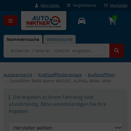
Mein Konto
Vergleichsliste
Merkzettel
0
Nummernsuche
Volltextsuche
Autopartner24
Kraftstoffförderanlage
Kraftstofffilter
Dieselfilter BMW Mann WK5001, ALPINA, BMW, MINI
Die Angaben zu Ihrem Fahrzeug sind
unvollständig. Bitte vervollständigen Sie Ihre
Angaben.