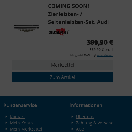
COMING SOON!
Zierleisten- /
Seitenleisten-Set, Audi
80 Cabrio, Coupe, S2, (6x
Zierleiste, 2x Kappe,
389,90 €
Clipse,
389,90 € pro 1
Montagewerkzeug)
inkl. gesetzl. MwSt., zzgl.
Versandkosten
Merkzettel
Zum Artikel
Kundenservice
Informationen
Kontakt
Über uns
Mein Konto
Zahlung & Versand
Mein Merkzettel
AGB