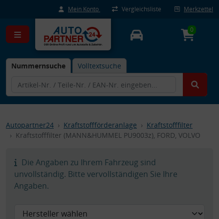
Mein Konto
Vergleichsliste
Merkzettel
0
Nummernsuche
Volltextsuche
Autopartner24
Kraftstoffförderanlage
Kraftstofffilter
Kraftstofffilter (MANN&HUMMEL PU9003z), FORD, VOLVO
Die Angaben zu Ihrem Fahrzeug sind
unvollständig. Bitte vervollständigen Sie Ihre
Angaben.