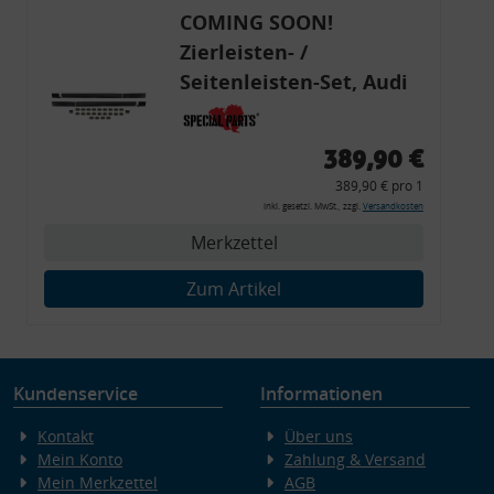
COMING SOON!
Zierleisten- /
Seitenleisten-Set, Audi
80 Cabrio, Coupe, S2, (6x
Zierleiste, 2x Kappe,
389,90 €
Clipse,
389,90 € pro 1
Montagewerkzeug)
inkl. gesetzl. MwSt., zzgl.
Versandkosten
Merkzettel
Zum Artikel
Kundenservice
Informationen
Kontakt
Über uns
Mein Konto
Zahlung & Versand
Mein Merkzettel
AGB