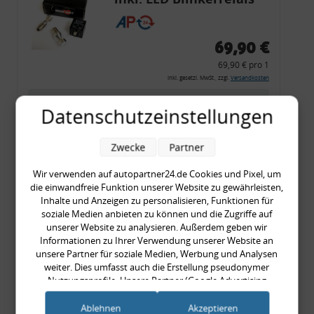
CF 14
69,90 €
69,90 € pro 1
inkl. gesetzl. MwSt., zzgl.
Versandkosten
Merkzettel
Datenschutzeinstellungen
Zum Artikel
Zwecke
Partner
Wir verwenden auf autopartner24.de Cookies und Pixel, um
Rückleuchtenband mit
die einwandfreie Funktion unserer Website zu gewährleisten,
Inhalte und Anzeigen zu personalisieren, Funktionen für
Blinker, rot, US-Ecken,
soziale Medien anbieten zu können und die Zugriffe auf
Audi 80 Cabrio, Typ 89,
unserer Website zu analysieren. Außerdem geben wir
Informationen zu Ihrer Verwendung unserer Website an
OE-Nr.: 8G0945225 +
unsere Partner für soziale Medien, Werbung und Analysen
8G0945225C
weiter. Dies umfasst auch die Erstellung pseudonymer
999,99 €
Nutzungsprofile. Unsere Partner (Google Advertising
999,99 € pro 1
Products) führen diese Informationen möglicherweise mit
weiteren Daten zusammen, die Sie ihnen bereitgestellt haben
inkl. gesetzl. MwSt., zzgl.
Versandkosten
Ablehnen
Akzeptieren