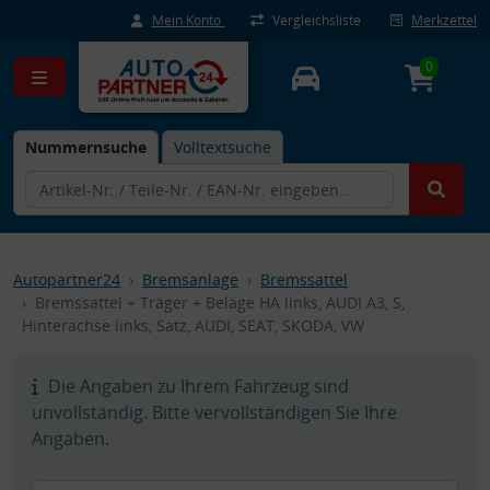
Mein Konto
Vergleichsliste
Merkzettel
0
Nummernsuche
Volltextsuche
Autopartner24
Bremsanlage
Bremssattel
Bremssattel + Träger + Beläge HA links, AUDI A3, S,
Hinterachse links, Satz, AUDI, SEAT, SKODA, VW
Die Angaben zu Ihrem Fahrzeug sind
unvollständig. Bitte vervollständigen Sie Ihre
Angaben.