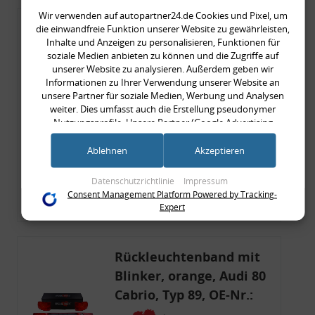
Wir verwenden auf autopartner24.de Cookies und Pixel, um
Rückleuchtenband mit
die einwandfreie Funktion unserer Website zu gewährleisten,
Inhalte und Anzeigen zu personalisieren, Funktionen für
Blinker, rot, US-Ecken,
soziale Medien anbieten zu können und die Zugriffe auf
Audi 80 Cabrio, Typ 89,
unserer Website zu analysieren. Außerdem geben wir
Informationen zu Ihrer Verwendung unserer Website an
OE-Nr.: 8G0945225 +
unsere Partner für soziale Medien, Werbung und Analysen
8G0945225C
weiter. Dies umfasst auch die Erstellung pseudonymer
999,99 €
Nutzungsprofile. Unsere Partner (Google Advertising
999,99 € pro 1
Products) führen diese Informationen möglicherweise mit
inkl. gesetzl. MwSt., zzgl.
Versandkosten
weiteren Daten zusammen, die Sie ihnen bereitgestellt haben
Ablehnen
Akzeptieren
(bspw. anhand eines persönlichen Accounts) oder welche sie
Merkzettel
im Rahmen Ihrer Nutzung der Dienste gesammelt haben
Datenschutzrichtlinie
Impressum
(bspw. Nutzungsdaten anderer Geräte). Ihre Einwilligung zur
Consent Management Platform Powered by Tracking-
Zum Artikel
Nutzung von Cookies und Pixeln können Sie jederzeit
Expert
widerrufen, indem Sie auf den Datenschutz-Button links
unten klicken und dort die entsprechenden Anpassungen
vornehmen.
Rückleuchtenband mit
Zwecke der Datenverarbeitung durch unsere Partner:
Blinker, orange, Audi 80
Speichern von oder Zugriff auf Informationen auf einem Endgerät
Cabrio, Typ 89, OE-Nr.:
Verwendung reduzierter Daten zur Auswahl von Werbeanzeigen
8G0945225 + 8G0945225C
Erstellung von Profilen für personalisierte Werbung