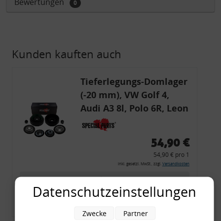
Bewertungen
0
Kunden kauften auch
Tieferlegungs-Domlager
(-20 mm), VW Golf 4,
Audi A3 8l, Polo 6R, Leon
54,90 €
54,90 € pro 1
inkl. gesetzl. MwSt., zzgl.
Versandkosten
Merkzettel
Datenschutzeinstellungen
Zum Artikel
Zwecke
Partner