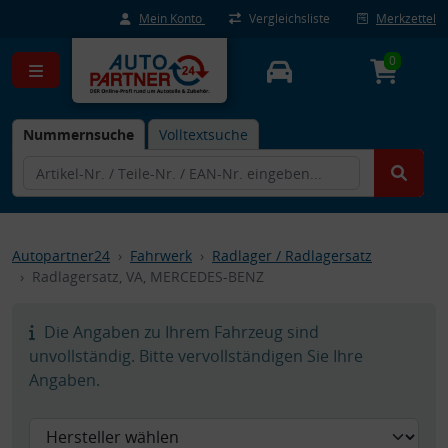
Mein Konto
Vergleichsliste
Merkzettel
0
Nummernsuche
Volltextsuche
Autopartner24
Fahrwerk
Radlager / Radlagersatz
Radlagersatz, VA, MERCEDES-BENZ
Die Angaben zu Ihrem Fahrzeug sind
unvollständig. Bitte vervollständigen Sie Ihre
Angaben.