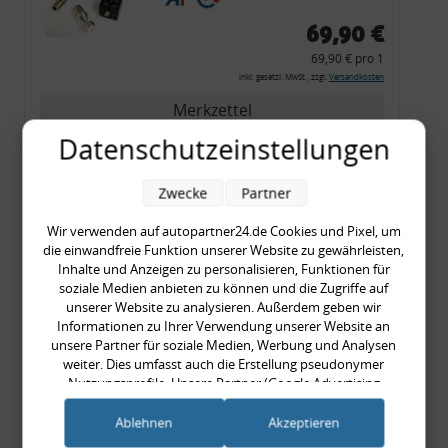
69,90 €
69,90 € pro 1
inkl. gesetzl. MwSt., zzgl.
Versandkosten
Merkzettel
Datenschutzeinstellungen
Zum Artikel
Zwecke
Partner
Wir verwenden auf autopartner24.de Cookies und Pixel, um
Rückleuchtenband mit
die einwandfreie Funktion unserer Website zu gewährleisten,
Blinker, rot, US-Ecken,
Inhalte und Anzeigen zu personalisieren, Funktionen für
Audi 80 Cabrio, Typ 89,
soziale Medien anbieten zu können und die Zugriffe auf
unserer Website zu analysieren. Außerdem geben wir
OE-Nr.: 8G0945225 +
Informationen zu Ihrer Verwendung unserer Website an
8G0945225C
unsere Partner für soziale Medien, Werbung und Analysen
999,99 €
weiter. Dies umfasst auch die Erstellung pseudonymer
Nutzungsprofile. Unsere Partner (Google Advertising
999,99 € pro 1
Products) führen diese Informationen möglicherweise mit
inkl. gesetzl. MwSt., zzgl.
Versandkosten
weiteren Daten zusammen, die Sie ihnen bereitgestellt haben
Ablehnen
Akzeptieren
Merkzettel
(bspw. anhand eines persönlichen Accounts) oder welche sie