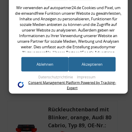
Wir verwenden auf autopartner24.de Cookies und Pixel, um
Rückleuchtenband mit
die einwandfreie Funktion unserer Website zu gewährleisten,
Inhalte und Anzeigen zu personalisieren, Funktionen für
Blinker, rot, US-Ecken,
soziale Medien anbieten zu können und die Zugriffe auf
Audi 80 Cabrio, Typ 89,
unserer Website zu analysieren. Außerdem geben wir
Informationen zu Ihrer Verwendung unserer Website an
OE-Nr.: 8G0945225 +
unsere Partner für soziale Medien, Werbung und Analysen
8G0945225C
weiter. Dies umfasst auch die Erstellung pseudonymer
999,99 €
Nutzungsprofile. Unsere Partner (Google Advertising
999,99 € pro 1
Products) führen diese Informationen möglicherweise mit
weiteren Daten zusammen, die Sie ihnen bereitgestellt haben
inkl. gesetzl. MwSt., zzgl.
Versandkosten
Ablehnen
Akzeptieren
(bspw. anhand eines persönlichen Accounts) oder welche sie
Merkzettel
im Rahmen Ihrer Nutzung der Dienste gesammelt haben
Datenschutzrichtlinie
Impressum
(bspw. Nutzungsdaten anderer Geräte). Ihre Einwilligung zur
Consent Management Platform Powered by Tracking-
Zum Artikel
Nutzung von Cookies und Pixeln können Sie jederzeit
Expert
widerrufen, indem Sie auf den Datenschutz-Button links
unten klicken und dort die entsprechenden Anpassungen
vornehmen.
Rückleuchtenband mit
Zwecke der Datenverarbeitung durch unsere Partner:
Blinker, orange, Audi 80
Speichern von oder Zugriff auf Informationen auf einem Endgerät
Cabrio, Typ 89, OE-Nr.:
Verwendung reduzierter Daten zur Auswahl von Werbeanzeigen
Erstellung von Profilen für personalisierte Werbung