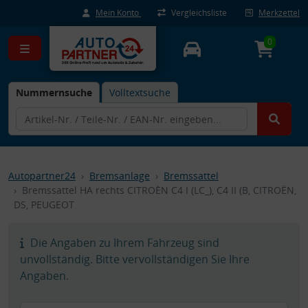
Mein Konto
Vergleichsliste
Merkzettel
0
Nummernsuche
Volltextsuche
Autopartner24
Bremsanlage
Bremssattel
Bremssattel HA rechts CITROÈN C4 I (LC_), C4 II (B, CITROËN,
DS, PEUGEOT
Die Angaben zu Ihrem Fahrzeug sind
unvollständig. Bitte vervollständigen Sie Ihre
Angaben.