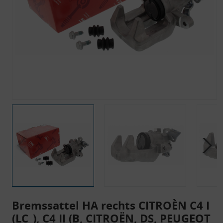
Bremssattel HA rechts CITROÈN C4 I
(LC_), C4 II (B, CITROËN, DS, PEUGEOT