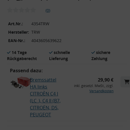
(0)
Art.Nr.:
4354TRW
Hersteller:
TRW
EAN-Nr.:
4043605639622
14 Tage
schnelle
sichere
Rückgaberecht
Lieferung
Zahlung
Passend dazu:
Bremssattel
29,90 €
inkl. gesetzl. MwSt., zzgl.
HA links
Versandkosten
CITROÈN C4 I
(LC_), C4 II (B7,
CITROËN, DS,
PEUGEOT