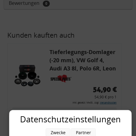
Bewertungen
0
Kunden kauften auch
Tieferlegungs-Domlager
(-20 mm), VW Golf 4,
Audi A3 8l, Polo 6R, Leon
54,90 €
54,90 € pro 1
inkl. gesetzl. MwSt., zzgl.
Versandkosten
Merkzettel
Datenschutzeinstellungen
Zum Artikel
Zwecke
Partner