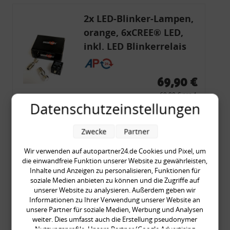
2x LED-Blinker-Lampen,
orange, 6xCREE® LED,
inkl. LED Blinkerrelais
CF 14
69,90 €
69,90 € pro 1
Datenschutzeinstellungen
inkl. gesetzl. MwSt., zzgl.
Versandkosten
Merkzettel
Zwecke
Partner
Zum Artikel
Wir verwenden auf autopartner24.de Cookies und Pixel, um
die einwandfreie Funktion unserer Website zu gewährleisten,
Inhalte und Anzeigen zu personalisieren, Funktionen für
soziale Medien anbieten zu können und die Zugriffe auf
Rückleuchtenband mit
unserer Website zu analysieren. Außerdem geben wir
Blinker, rot, US-Ecken,
Informationen zu Ihrer Verwendung unserer Website an
unsere Partner für soziale Medien, Werbung und Analysen
Audi 80 Cabrio, Typ 89,
weiter. Dies umfasst auch die Erstellung pseudonymer
OE-Nr.: 8G0945225 +
Nutzungsprofile. Unsere Partner (Google Advertising