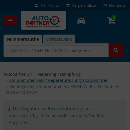
Mein Konto
Vergleichsliste
Merkzettel
0
Nummernsuche
Volltextsuche
Autopartner24
Federung / Dämpfung
Stoßdämpfer-Satz / Reparaturlösung Stoßdämpfer
Montagesatz, Stoßdämpfer, VA, VW NEW BEETLE, Audi A3,
SKODA OCTAVIA
Die Angaben zu Ihrem Fahrzeug sind
unvollständig. Bitte vervollständigen Sie Ihre
Angaben.