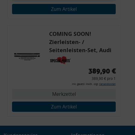
Verwendung genauer Standortdaten
Zum Artikel
Endgeräteeigenschaften zur Identifikation aktiv abfragen
COMING SOON!
Zierleisten- /
Seitenleisten-Set, Audi
80 Cabrio, Coupe, S2, (6x
Zierleiste, 2x Kappe,
389,90 €
Clipse,
389,90 € pro 1
Montagewerkzeug)
inkl. gesetzl. MwSt., zzgl.
Versandkosten
Merkzettel
Zum Artikel