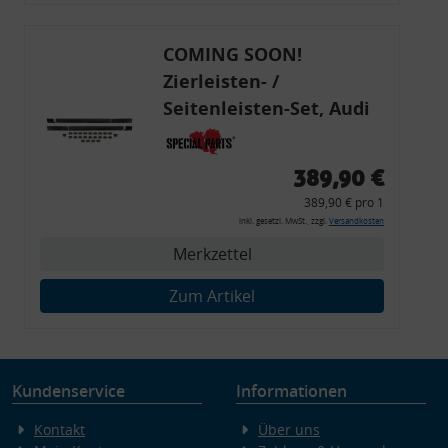
Endgeräteeigenschaften zur Identifikation aktiv abfragen
COMING SOON!
Zierleisten- /
Seitenleisten-Set, Audi
80 Cabrio, Coupe, S2, (6x
Zierleiste, 2x Kappe,
389,90 €
Clipse,
389,90 € pro 1
Montagewerkzeug)
inkl. gesetzl. MwSt., zzgl.
Versandkosten
Merkzettel
Zum Artikel
Kundenservice
Informationen
Kontakt
Über uns