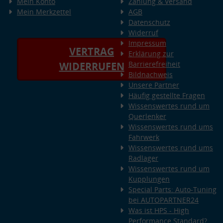
Mein Konto
Zahlung & Versand
Mein Merkzettel
AGB
Datenschutz
Widerruf
Impressum
VERTRAG
Erklärung zur
Barrierefreiheit
WIDERRUFEN
Bildnachweis
Unsere Partner
Häufig gestellte Fragen
Wissenswertes rund um
Querlenker
Wissenswertes rund ums
Fahrwerk
Wissenswertes rund ums
Radlager
Wissenswertes rund um
Kupplungen
Special Parts: Auto-Tuning
bei AUTOPARTNER24
Was ist HPS - High
Performance Standard?