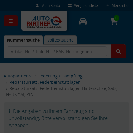
Mein Konto
Vergleichsliste
Merkzettel
0
Nummernsuche
Volltextsuche
Autopartner24
Federung / Dämpfung
Reparatursatz, Federbeinstützlager
Reparatursatz, Federbeinstützlager, Hinterachse, Satz,
HYUNDAI, KIA
Die Angaben zu Ihrem Fahrzeug sind
unvollständig. Bitte vervollständigen Sie Ihre
Angaben.