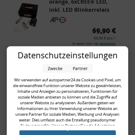
orange, 6xCREE® LED,
inkl. LED Blinkerrelais
CF 14
69,90 €
69,90 € pro 1
inkl. gesetzl. MwSt., zzgl.
Versandkosten
Datenschutzeinstellungen
Merkzettel
Zum Artikel
Zwecke
Partner
Wir verwenden auf autopartner24.de Cookies und Pixel, um
die einwandfreie Funktion unserer Website zu gewährleisten,
Rückleuchtenband mit
Inhalte und Anzeigen zu personalisieren, Funktionen für
soziale Medien anbieten zu können und die Zugriffe auf
Blinker, rot, US-Ecken,
unserer Website zu analysieren. Außerdem geben wir
Audi 80 Cabrio, Typ 89,
Informationen zu Ihrer Verwendung unserer Website an
unsere Partner für soziale Medien, Werbung und Analysen
OE-Nr.: 8G0945225 +
weiter. Dies umfasst auch die Erstellung pseudonymer
8G0945225C
Nutzungsprofile. Unsere Partner (Google Advertising
999,99 €
Products) führen diese Informationen möglicherweise mit